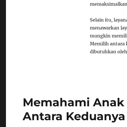
memaksimalkan n
Selain itu, lay
menawarkan laya
mungkin memilik
Memilih antara 
dibutuhkan ole
Memahami Anak M
Antara Keduanya 