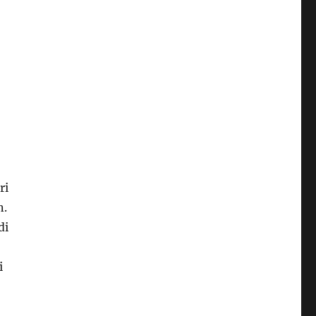
ri
n.
di
i