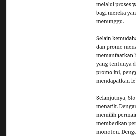
melalui proses y
bagi mereka yan
menunggu.
Selain kemudaha
dan promo menar
memanfaatkan be
yang tentunya 
promo ini, pen
mendapatkan leb
Selanjutnya, Sl
menarik. Dengan
memilih permain
memberikan pen
monoton. Dengan