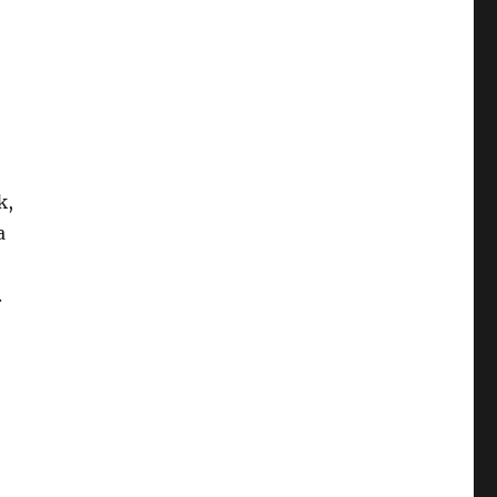
k,
a
.