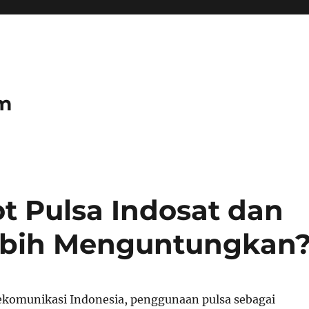
m
t Pulsa Indosat dan
Lebih Menguntungkan
ekomunikasi Indonesia, penggunaan pulsa sebagai