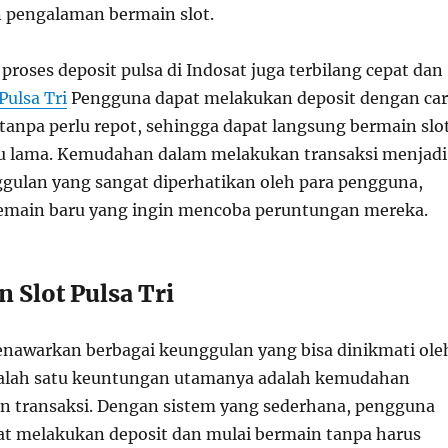
pengalaman bermain slot.
 proses deposit pulsa di Indosat juga terbilang cepat dan
Pulsa Tri
Pengguna dapat melakukan deposit dengan ca
tanpa perlu repot, sehingga dapat langsung bermain slo
 lama. Kemudahan dalam melakukan transaksi menjadi
ggulan yang sangat diperhatikan oleh para pengguna,
emain baru yang ingin mencoba peruntungan mereka.
 Slot Pulsa Tri
menawarkan berbagai keunggulan yang bisa dinikmati ole
alah satu keuntungan utamanya adalah kemudahan
 transaksi. Dengan sistem yang sederhana, pengguna
at melakukan deposit dan mulai bermain tanpa harus