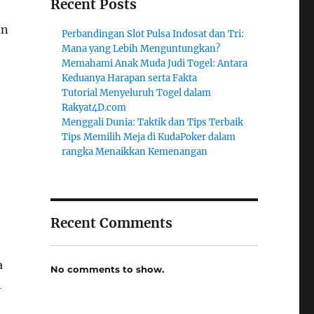
Recent Posts
an
Perbandingan Slot Pulsa Indosat dan Tri:
Mana yang Lebih Menguntungkan?
Memahami Anak Muda Judi Togel: Antara
Keduanya Harapan serta Fakta
Tutorial Menyeluruh Togel dalam
Rakyat4D.com
Menggali Dunia: Taktik dan Tips Terbaik
Tips Memilih Meja di KudaPoker dalam
rangka Menaikkan Kemenangan
Recent Comments
a
No comments to show.
n