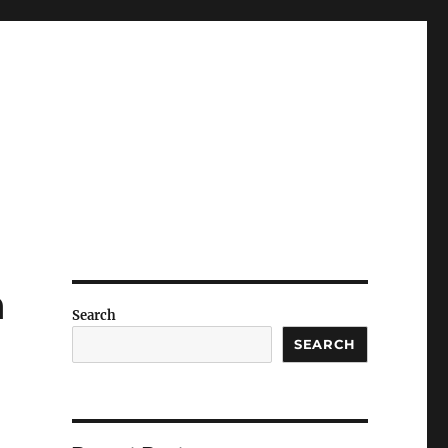
n
Search
SEARCH