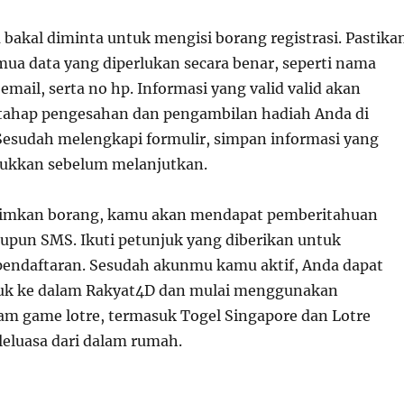
bakal diminta untuk mengisi borang registrasi. Pastika
mua data yang diperlukan secara benar, seperti nama
email, serta no hp. Informasi yang valid valid akan
hap pengesahan dan pengambilan hadiah Anda di
Sesudah melengkapi formulir, simpan informasi yang
ukkan sebelum melanjutkan.
imkan borang, kamu akan mendapat pemberitahuan
taupun SMS. Ikuti petunjuk yang diberikan untuk
endaftaran. Sesudah akunmu kamu aktif, Anda dapat
k ke dalam Rakyat4D dan mulai menggunakan
 game lotre, termasuk Togel Singapore dan Lotre
leluasa dari dalam rumah.