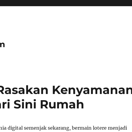
m
 Rasakan Kenyamana
ri Sini Rumah
ia digital semenjak sekarang, bermain lotere menjadi