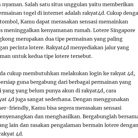
 nyaman. Salah satu situs unggulan yaitu memberikan
ermainan togel di internet adalah rakyat4d. Cukup deng
 tombol, Kamu dapat merasakan sensasi memainkan
rus meninggalkan kenyamanan rumah. Lotere Singapore
gkong merupakan dua tipe permainan yang paling
ngan pecinta lotere. Rakyat4d menyediakan jalur yang
man untuk kedua tipe lotere tersebut.
nda cukup membutuhkan melakukan login ke rakyat 4d,
 bersiap guna bergabung dari berbagai permainan yang
gi yang yang belum punya akun di rakyat4d, cara
yat 4d juga sangat sederhana. Dengan menggunakan
ser-friendly, Kamu bisa segera merasakan sensasi
enyenangkan dan menghasilkan. Bergabunglah bersam
yang lain dan rasakan pengalaman bermain lotere denga
rakyat 4d.