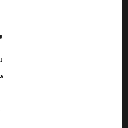
ng
i
ke
g