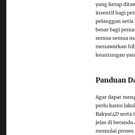
yang kerap dita
insentif bagi p
pelanggan setia
besar bagi pem
semua semua man
menawarkan hibu
keuntungan yan
Panduan Da
Agar dapat meng
perlu kamu lakuk
Rakyat4D serta 
jelas di beranda
memulai proses p