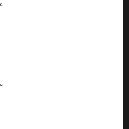
ka
ba