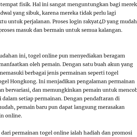
 tempat fisik. Hal ini sangat menguntungkan bagi mere
dwal yang sibuk, karena mereka tidak perlu lagi
u untuk perjalanan. Proses login rakyat4D yang mudah
oses masuk dan bermain untuk semua kalangan.
dahan ini, togel online pun menyediakan beragam
imanfaatkan oleh pemain. Dengan satu buah akun yang
 memasuki berbagai jenis permainan seperti togel
togel Hongkong. Ini menjadikan pengalaman permainan
dan bervariasi, dan memungkinkan pemain untuk menco
gi dalam setiap permainan. Dengan pendaftaran di
mudah, pemain baru pun dapat langsung merasakan
n online.
 dari permainan togel online ialah hadiah dan promosi