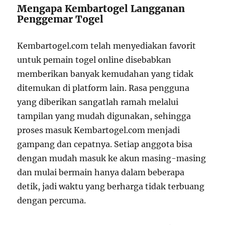
Mengapa Kembartogel Langganan
Penggemar Togel
Kembartogel.com telah menyediakan favorit
untuk pemain togel online disebabkan
memberikan banyak kemudahan yang tidak
ditemukan di platform lain. Rasa pengguna
yang diberikan sangatlah ramah melalui
tampilan yang mudah digunakan, sehingga
proses masuk Kembartogel.com menjadi
gampang dan cepatnya. Setiap anggota bisa
dengan mudah masuk ke akun masing-masing
dan mulai bermain hanya dalam beberapa
detik, jadi waktu yang berharga tidak terbuang
dengan percuma.