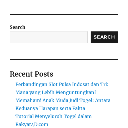
Search
SEARCH
Recent Posts
Perbandingan Slot Pulsa Indosat dan Tri:
Mana yang Lebih Menguntungkan?
Memahami Anak Muda Judi Togel: Antara
Keduanya Harapan serta Fakta
Tutorial Menyeluruh Togel dalam
Rakyat4D.com