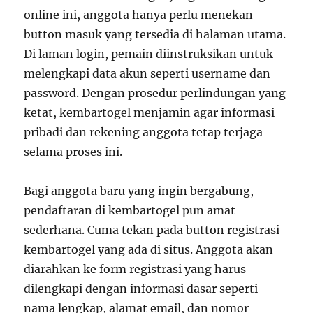
online ini, anggota hanya perlu menekan
button masuk yang tersedia di halaman utama.
Di laman login, pemain diinstruksikan untuk
melengkapi data akun seperti username dan
password. Dengan prosedur perlindungan yang
ketat, kembartogel menjamin agar informasi
pribadi dan rekening anggota tetap terjaga
selama proses ini.
Bagi anggota baru yang ingin bergabung,
pendaftaran di kembartogel pun amat
sederhana. Cuma tekan pada button registrasi
kembartogel yang ada di situs. Anggota akan
diarahkan ke form registrasi yang harus
dilengkapi dengan informasi dasar seperti
nama lengkap, alamat email, dan nomor