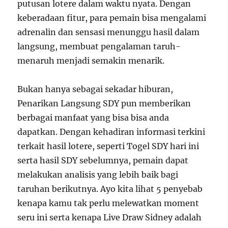
putusan lotere dalam waktu nyata. Dengan
keberadaan fitur, para pemain bisa mengalami
adrenalin dan sensasi menunggu hasil dalam
langsung, membuat pengalaman taruh-
menaruh menjadi semakin menarik.
Bukan hanya sebagai sekadar hiburan,
Penarikan Langsung SDY pun memberikan
berbagai manfaat yang bisa bisa anda
dapatkan. Dengan kehadiran informasi terkini
terkait hasil lotere, seperti Togel SDY hari ini
serta hasil SDY sebelumnya, pemain dapat
melakukan analisis yang lebih baik bagi
taruhan berikutnya. Ayo kita lihat 5 penyebab
kenapa kamu tak perlu melewatkan moment
seru ini serta kenapa Live Draw Sidney adalah