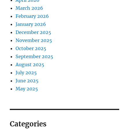
April 2026
March 2026
February 2026
January 2026
December 2025
November 2025
October 2025
September 2025
August 2025
July 2025
June 2025
May 2025
Categories