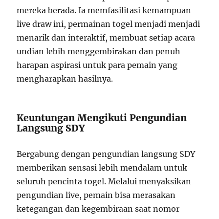
mereka berada. Ia memfasilitasi kemampuan
live draw ini, permainan togel menjadi menjadi
menarik dan interaktif, membuat setiap acara
undian lebih menggembirakan dan penuh
harapan aspirasi untuk para pemain yang
mengharapkan hasilnya.
Keuntungan Mengikuti Pengundian
Langsung SDY
Bergabung dengan pengundian langsung SDY
memberikan sensasi lebih mendalam untuk
seluruh pencinta togel. Melalui menyaksikan
pengundian live, pemain bisa merasakan
ketegangan dan kegembiraan saat nomor