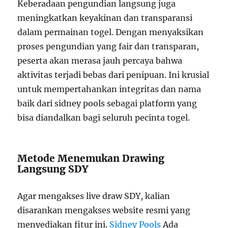
Keberadaan pengundian langsung juga
meningkatkan keyakinan dan transparansi
dalam permainan togel. Dengan menyaksikan
proses pengundian yang fair dan transparan,
peserta akan merasa jauh percaya bahwa
aktivitas terjadi bebas dari penipuan. Ini krusial
untuk mempertahankan integritas dan nama
baik dari sidney pools sebagai platform yang
bisa diandalkan bagi seluruh pecinta togel.
Metode Menemukan Drawing
Langsung SDY
Agar mengakses live draw SDY, kalian
disarankan mengakses website resmi yang
menyediakan fitur ini.
Sidney Pools
Ada