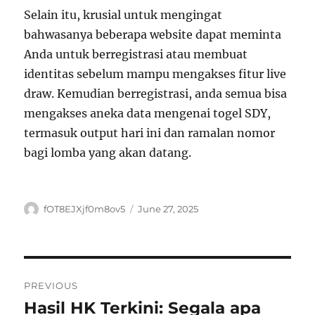
Selain itu, krusial untuk mengingat
bahwasanya beberapa website dapat meminta
Anda untuk berregistrasi atau membuat
identitas sebelum mampu mengakses fitur live
draw. Kemudian berregistrasi, anda semua bisa
mengakses aneka data mengenai togel SDY,
termasuk output hari ini dan ramalan nomor
bagi lomba yang akan datang.
Author
Posted
fOT8EJXjf0m8ov5
June 27, 2025
on
Post
PREVIOUS
navigation
Hasil HK Terkini: Segala apa
Previous