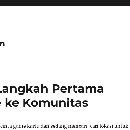
m
 Langkah Pertama
e ke Komunitas
cinta game kartu dan sedang mencari-cari lokasi untuk