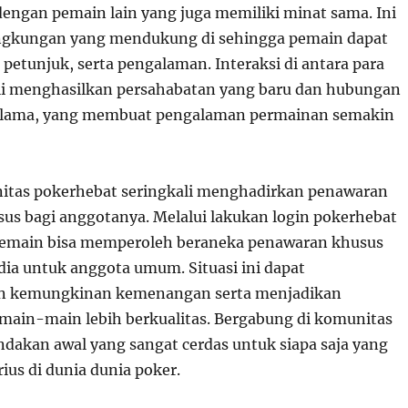
engan pemain lain yang juga memiliki minat sama. Ini
ngkungan yang mendukung di sehingga pemain dapat
, petunjuk, serta pengalaman. Interaksi di antara para
li menghasilkan persahabatan yang baru dan hubungan
n lama, yang membuat pengalaman permainan semakin
itas pokerhebat seringkali menghadirkan penawaran
sus bagi anggotanya. Melalui lakukan login pokerhebat
 pemain bisa memperoleh beraneka penawaran khusus
dia untuk anggota umum. Situasi ini dapat
n kemungkinan kemenangan serta menjadikan
ain-main lebih berkualitas. Bergabung di komunitas
ndakan awal yang sangat cerdas untuk siapa saja yang
ius di dunia dunia poker.