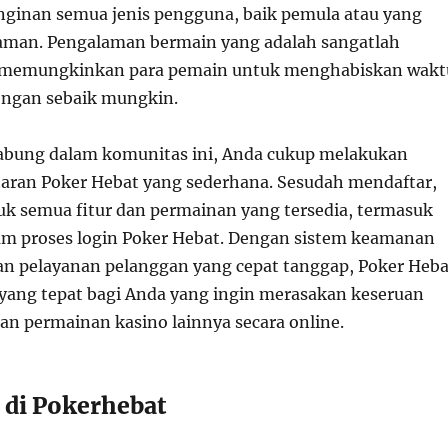
ginan semua jenis pengguna, baik pemula atau yang
aman. Pengalaman bermain yang adalah sangatlah
ng memungkinkan para pemain untuk menghabiskan wakt
engan sebaik mungkin.
abung dalam komunitas ini, Anda cukup melakukan
aran Poker Hebat yang sederhana. Sesudah mendaftar,
k semua fitur dan permainan yang tersedia, termasuk
m proses login Poker Hebat. Dengan sistem keamanan
an pelayanan pelanggan yang cepat tanggap, Poker Heba
 yang tepat bagi Anda yang ingin merasakan keseruan
an permainan kasino lainnya secara online.
 di Pokerhebat