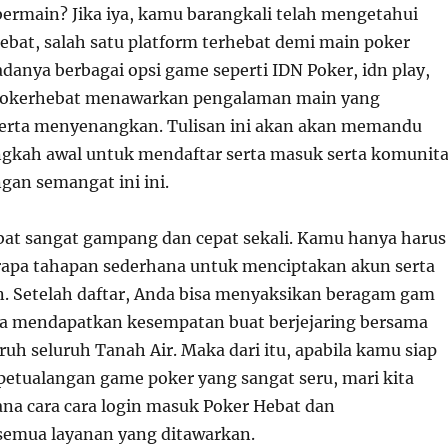
ermain? Jika iya, kamu barangkali telah mengetahui
ebat, salah satu platform terhebat demi main poker
danya berbagai opsi game seperti IDN Poker, idn play,
, pokerhebat menawarkan pengalaman main yang
erta menyenangkan. Tulisan ini akan akan memandu
ngkah awal untuk mendaftar serta masuk serta komunit
gan semangat ini ini.
bat sangat gampang dan cepat sekali. Kamu hanya harus
apa tahapan sederhana untuk menciptakan akun serta
. Setelah daftar, Anda bisa menyaksikan beragam gam
a mendapatkan kesempatan buat berjejaring bersama
ruh seluruh Tanah Air. Maka dari itu, apabila kamu siap
etualangan game poker yang sangat seru, mari kita
na cara cara login masuk Poker Hebat dan
emua layanan yang ditawarkan.