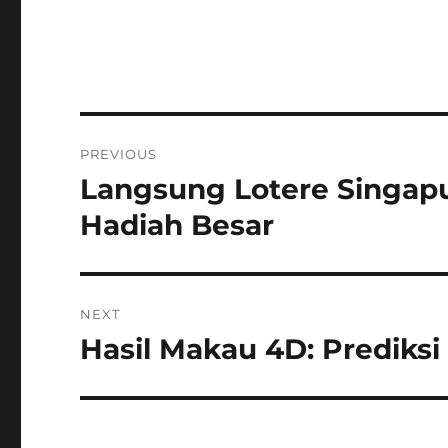
Post
PREVIOUS
navigation
Langsung Lotere Singapu
Previous
post:
Hadiah Besar
NEXT
Hasil Makau 4D: Prediksi
Next
post: