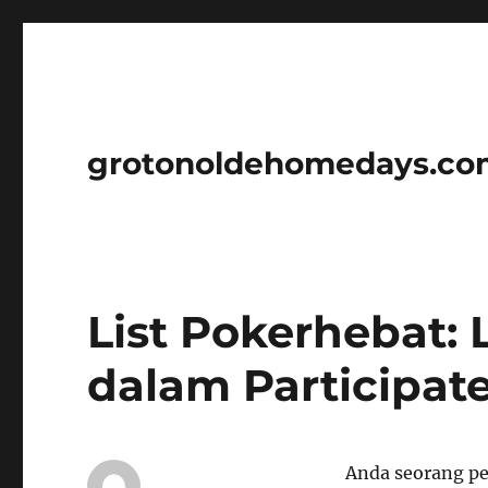
grotonoldehomedays.co
List Pokerhebat:
dalam Participat
Anda seorang pe