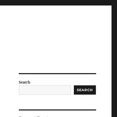
Search
SEARCH