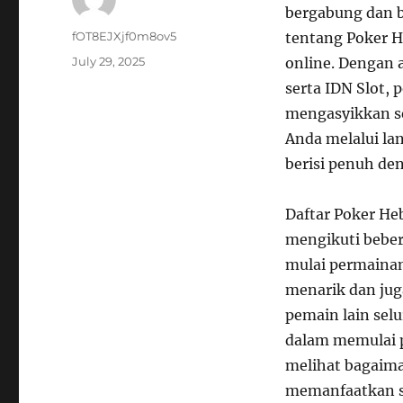
bergabung dan b
Author
fOT8EJXjf0m8ov5
tentang Poker H
Posted
July 29, 2025
online. Dengan a
on
serta IDN Slot
mengasyikkan s
Anda melalui la
berisi penuh den
Daftar Poker He
mengikuti beber
mulai permainan
menarik dan jug
pemain lain selu
dalam memulai p
melihat bagaima
memanfaatkan s