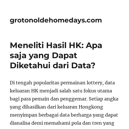
grotonoldehomedays.com
Meneliti Hasil HK: Apa
saja yang Dapat
Diketahui dari Data?
Di tengah popularitas permainan lottery, data
keluaran HK menjadi salah satu fokus utama
bagi para pemain dan penggemar. Setiap angka
yang dihasilkan dari keluaran Hongkong
menyimpan berbagai data berharga yang dapat
dianalisa demi memahami pola dan tren yang