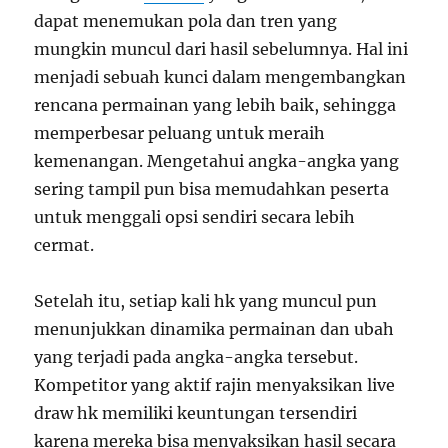
dapat menemukan pola dan tren yang
mungkin muncul dari hasil sebelumnya. Hal ini
menjadi sebuah kunci dalam mengembangkan
rencana permainan yang lebih baik, sehingga
memperbesar peluang untuk meraih
kemenangan. Mengetahui angka-angka yang
sering tampil pun bisa memudahkan peserta
untuk menggali opsi sendiri secara lebih
cermat.
Setelah itu, setiap kali hk yang muncul pun
menunjukkan dinamika permainan dan ubah
yang terjadi pada angka-angka tersebut.
Kompetitor yang aktif rajin menyaksikan live
draw hk memiliki keuntungan tersendiri
karena mereka bisa menyaksikan hasil secara