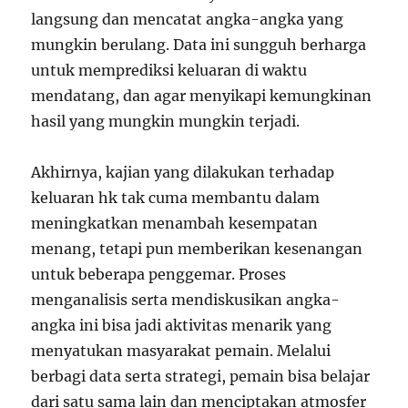
langsung dan mencatat angka-angka yang
mungkin berulang. Data ini sungguh berharga
untuk memprediksi keluaran di waktu
mendatang, dan agar menyikapi kemungkinan
hasil yang mungkin mungkin terjadi.
Akhirnya, kajian yang dilakukan terhadap
keluaran hk tak cuma membantu dalam
meningkatkan menambah kesempatan
menang, tetapi pun memberikan kesenangan
untuk beberapa penggemar. Proses
menganalisis serta mendiskusikan angka-
angka ini bisa jadi aktivitas menarik yang
menyatukan masyarakat pemain. Melalui
berbagi data serta strategi, pemain bisa belajar
dari satu sama lain dan menciptakan atmosfer