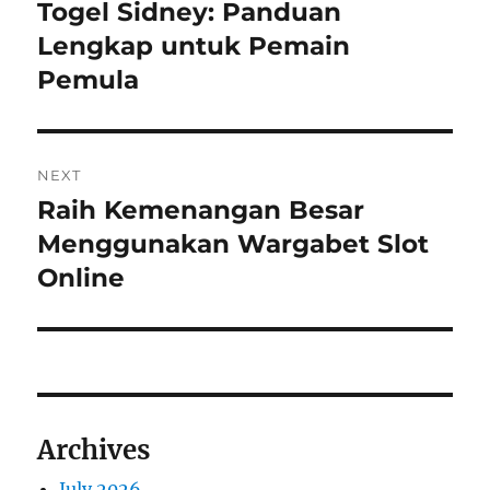
navigation
Togel Sidney: Panduan
Previous
post:
Lengkap untuk Pemain
Pemula
NEXT
Raih Kemenangan Besar
Next
post:
Menggunakan Wargabet Slot
Online
Archives
July 2026