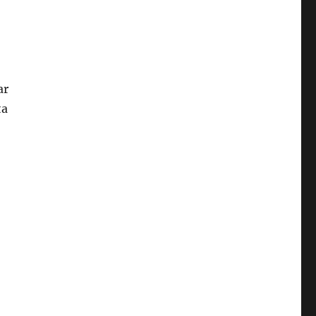
ar
ta