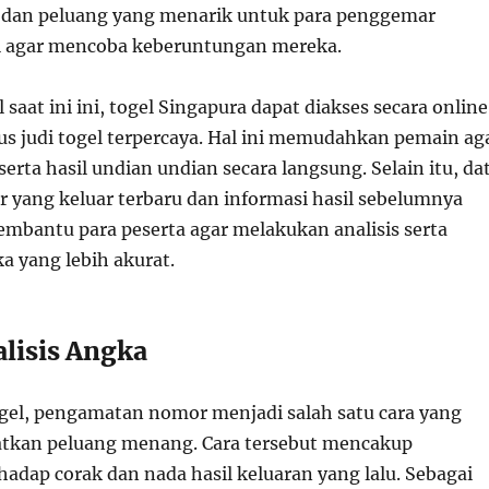
 dan peluang yang menarik untuk para penggemar
l agar mencoba keberuntungan mereka.
 saat ini ini, togel Singapura dapat diakses secara online
tus judi togel terpercaya. Hal ini memudahkan pemain ag
serta hasil undian undian secara langsung. Selain itu, da
yang keluar terbaru dan informasi hasil sebelumnya
membantu para peserta agar melakukan analisis serta
 yang lebih akurat.
lisis Angka
gel, pengamatan nomor menjadi salah satu cara yang
tkan peluang menang. Cara tersebut mencakup
adap corak dan nada hasil keluaran yang lalu. Sebagai