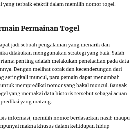
i yang terbaik efektif dalam memilih nomor togel.
ermain Permainan Togel
dapat jadi sebuah pengalaman yang menarik dan
ka dilakukan menggunakan strategi yang baik. Salah
ertama penting adalah melakukan penelaahan pada data
mnya. Dengan melihat corak dan kecenderungan dari
ng seringkali muncul, para pemain dapat menambah
 untuk memprediksi nomor yang bakal muncul. Banyak
ogel yang memakai data historis tersebut sebagai acuan
prediksi yang matang.
isis informasi, memilih nomor berdasarkan nasib maup
punyai makna khusus dalam kehidupan hidup