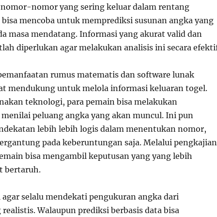
 nomor-nomor yang sering keluar dalam rentang
n bisa mencoba untuk memprediksi susunan angka yang
a masa mendatang. Informasi yang akurat valid dan
lah diperlukan agar melakukan analisis ini secara efektif
 pemanfaatan rumus matematis dan software lunak
t mendukung untuk melola informasi keluaran togel.
akan teknologi, para pemain bisa melakukan
menilai peluang angka yang akan muncul. Ini pun
dekatan lebih lebih logis dalam menentukan nomor,
ergantung pada keberuntungan saja. Melalui pengkajian
pemain bisa mengambil keputusan yang yang lebih
t bertaruh.
al agar selalu mendekati pengukuran angka dari
ealistis. Walaupun prediksi berbasis data bisa