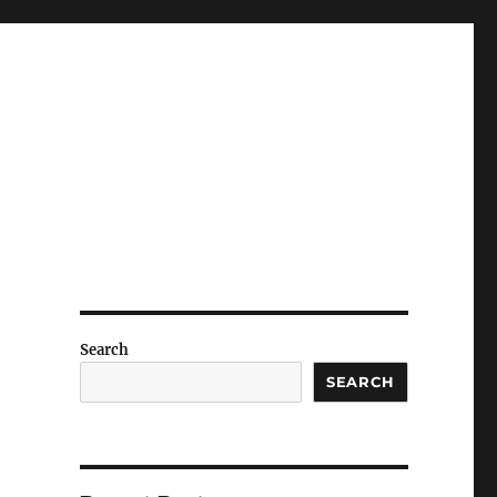
Search
SEARCH