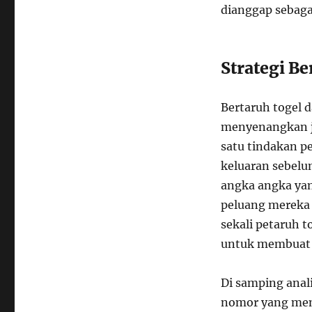
dianggap sebaga
Strategi B
Bertaruh togel 
menyenangkan ji
satu tindakan p
keluaran sebelu
angka angka ya
peluang mereka
sekali petaruh t
untuk membuat 
Di samping anal
nomor yang mem