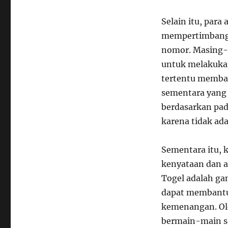
Selain itu, para
mempertimbangk
nomor. Masing-
untuk melakukan
tertentu memba
sementara yang
berdasarkan pad
karena tidak ada
Sementara itu, k
kenyataan dan a
Togel adalah ga
dapat membantu
kemenangan. Ole
bermain-main se