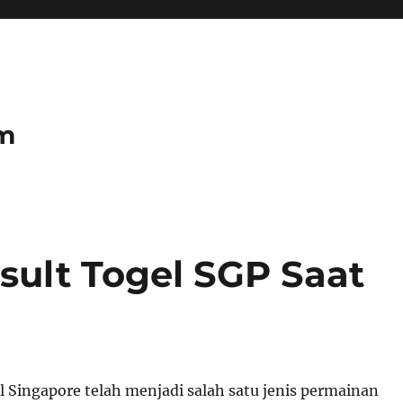
m
sult Togel SGP Saat
 Singapore telah menjadi salah satu jenis permainan