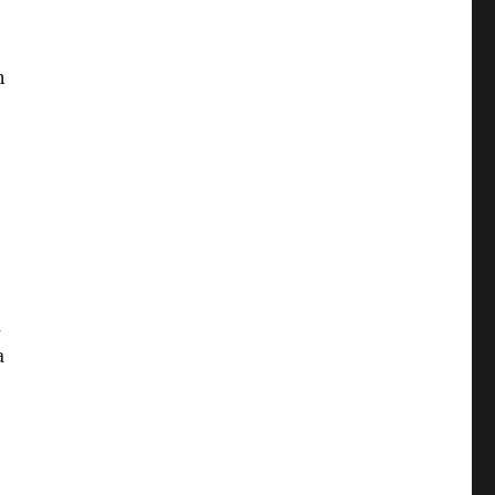
n
a
a