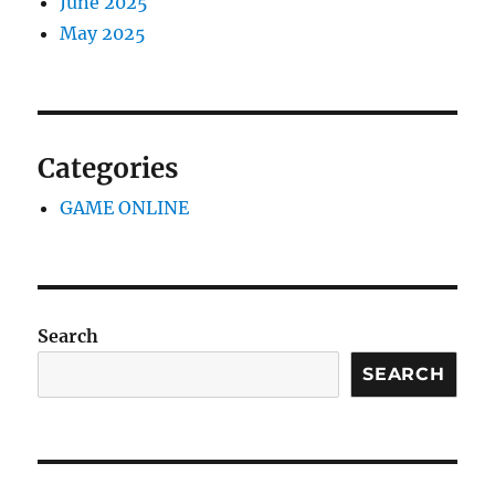
June 2025
May 2025
Categories
GAME ONLINE
Search
SEARCH