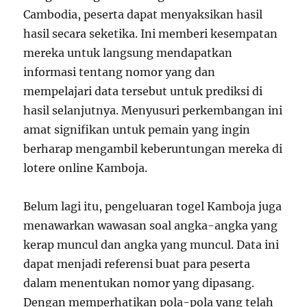
Cambodia, peserta dapat menyaksikan hasil
hasil secara seketika. Ini memberi kesempatan
mereka untuk langsung mendapatkan
informasi tentang nomor yang dan
mempelajari data tersebut untuk prediksi di
hasil selanjutnya. Menyusuri perkembangan ini
amat signifikan untuk pemain yang ingin
berharap mengambil keberuntungan mereka di
lotere online Kamboja.
Belum lagi itu, pengeluaran togel Kamboja juga
menawarkan wawasan soal angka-angka yang
kerap muncul dan angka yang muncul. Data ini
dapat menjadi referensi buat para peserta
dalam menentukan nomor yang dipasang.
Dengan memperhatikan pola-pola yang telah