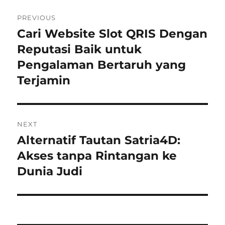
Post
PREVIOUS
navigation
Cari Website Slot QRIS Dengan
Previous
post:
Reputasi Baik untuk
Pengalaman Bertaruh yang
Terjamin
NEXT
Alternatif Tautan Satria4D:
Next
post:
Akses tanpa Rintangan ke
Dunia Judi