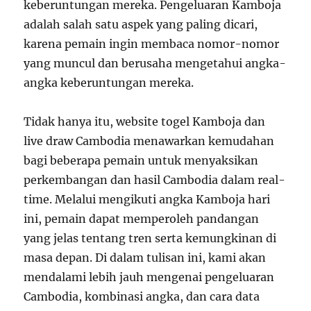
keberuntungan mereka. Pengeluaran Kamboja
adalah salah satu aspek yang paling dicari,
karena pemain ingin membaca nomor-nomor
yang muncul dan berusaha mengetahui angka-
angka keberuntungan mereka.
Tidak hanya itu, website togel Kamboja dan
live draw Cambodia menawarkan kemudahan
bagi beberapa pemain untuk menyaksikan
perkembangan dan hasil Cambodia dalam real-
time. Melalui mengikuti angka Kamboja hari
ini, pemain dapat memperoleh pandangan
yang jelas tentang tren serta kemungkinan di
masa depan. Di dalam tulisan ini, kami akan
mendalami lebih jauh mengenai pengeluaran
Cambodia, kombinasi angka, dan cara data