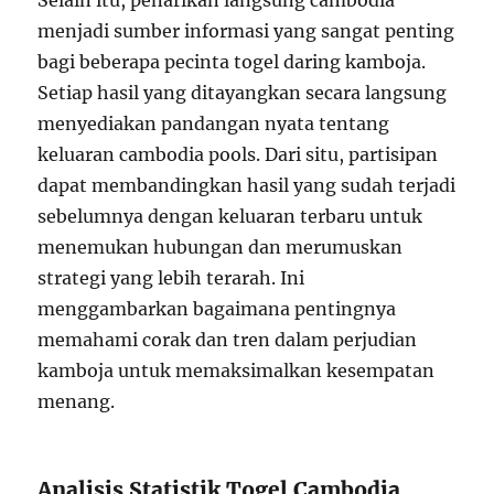
Selain itu, penarikan langsung cambodia
menjadi sumber informasi yang sangat penting
bagi beberapa pecinta togel daring kamboja.
Setiap hasil yang ditayangkan secara langsung
menyediakan pandangan nyata tentang
keluaran cambodia pools. Dari situ, partisipan
dapat membandingkan hasil yang sudah terjadi
sebelumnya dengan keluaran terbaru untuk
menemukan hubungan dan merumuskan
strategi yang lebih terarah. Ini
menggambarkan bagaimana pentingnya
memahami corak dan tren dalam perjudian
kamboja untuk memaksimalkan kesempatan
menang.
Analisis Statistik Togel Cambodia