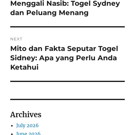
navigation
Menggali Nasib: Togel Sydney
Previous
post:
dan Peluang Menang
NEXT
Mito dan Fakta Seputar Togel
Next
post:
Sidney: Apa yang Perlu Anda
Ketahui
Archives
July 2026
June 2026