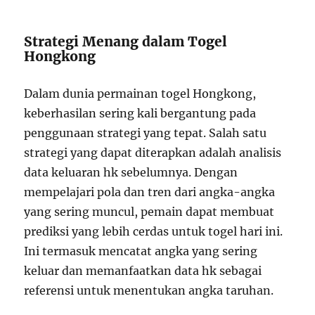
Strategi Menang dalam Togel
Hongkong
Dalam dunia permainan togel Hongkong,
keberhasilan sering kali bergantung pada
penggunaan strategi yang tepat. Salah satu
strategi yang dapat diterapkan adalah analisis
data keluaran hk sebelumnya. Dengan
mempelajari pola dan tren dari angka-angka
yang sering muncul, pemain dapat membuat
prediksi yang lebih cerdas untuk togel hari ini.
Ini termasuk mencatat angka yang sering
keluar dan memanfaatkan data hk sebagai
referensi untuk menentukan angka taruhan.