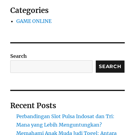
Categories
GAME ONLINE
Search
SEARCH
Recent Posts
Perbandingan Slot Pulsa Indosat dan Tri:
Mana yang Lebih Menguntungkan?
Memahami Anak Muda Judi Togel: Antara