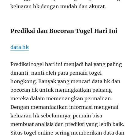
keluaran hk dengan mudah dan akurat.
Prediksi dan Bocoran Togel Hari Ini
data hk
Prediksi togel hari ini menjadi hal yang paling
dinanti-nanti oleh para pemain togel
hongkong. Banyak yang mencari data hk dan
bocoran hk untuk meningkatkan peluang
mereka dalam memenangkan permainan.
Dengan memanfaatkan informasi mengenai
keluaran hk sebelumnya, pemain bisa
membuat analisis dan prediksi yang lebih baik.
Situs togel online sering memberikan data dan