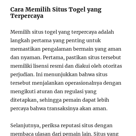
Cara Memilih Situs Togel yang
Terpercaya
Memilih situs togel yang terpercaya adalah
langkah pertama yang penting untuk
memastikan pengalaman bermain yang aman
dan nyaman. Pertama, pastikan situs tersebut
memiliki lisensi resmi dan diakui oleh otoritas
perjudian. Ini menunjukkan bahwa situs
tersebut menjalankan operasionalnya dengan
mengikuti aturan dan regulasi yang
ditetapkan, sehingga pemain dapat lebih
percaya bahwa transaksinya akan aman.
Selanjutnya, periksa reputasi situs dengan
membaca ulasan dari pemain lain. Situs yang