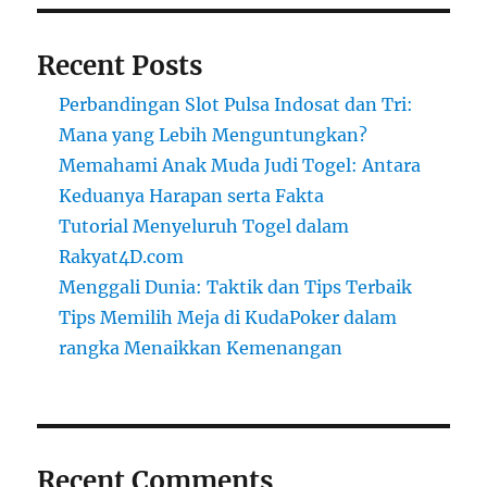
Recent Posts
Perbandingan Slot Pulsa Indosat dan Tri:
Mana yang Lebih Menguntungkan?
Memahami Anak Muda Judi Togel: Antara
Keduanya Harapan serta Fakta
Tutorial Menyeluruh Togel dalam
Rakyat4D.com
Menggali Dunia: Taktik dan Tips Terbaik
Tips Memilih Meja di KudaPoker dalam
rangka Menaikkan Kemenangan
Recent Comments