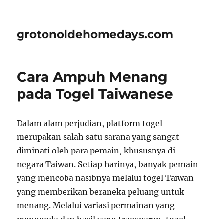
grotonoldehomedays.com
Cara Ampuh Menang
pada Togel Taiwanese
Dalam alam perjudian, platform togel
merupakan salah satu sarana yang sangat
diminati oleh para pemain, khususnya di
negara Taiwan. Setiap harinya, banyak pemain
yang mencoba nasibnya melalui togel Taiwan
yang memberikan beraneka peluang untuk
menang. Melalui variasi permainan yang