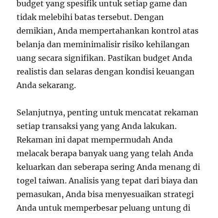
budget yang spesifik untuk setiap game dan
tidak melebihi batas tersebut. Dengan
demikian, Anda mempertahankan kontrol atas
belanja dan meminimalisir risiko kehilangan
uang secara signifikan. Pastikan budget Anda
realistis dan selaras dengan kondisi keuangan
Anda sekarang.
Selanjutnya, penting untuk mencatat rekaman
setiap transaksi yang yang Anda lakukan.
Rekaman ini dapat mempermudah Anda
melacak berapa banyak uang yang telah Anda
keluarkan dan seberapa sering Anda menang di
togel taiwan. Analisis yang tepat dari biaya dan
pemasukan, Anda bisa menyesuaikan strategi
Anda untuk memperbesar peluang untung di