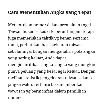
Cara Menentukan Angka yang Tepat
Menentukan nomor dalam permainan togel
Taiwan bukan sekadar keberuntungan, tetapi
juga memerlukan taktik yg benar. Pertama-
tama, perhatikan hasil keluaran taiwan
sebelumnya. Dengan menganalisis pola angka
yang sering keluar, Anda dapat
mengidentifikasi angka-angka yang mungkin
punya peluang yang besar agar keluar. Dengan
melihat statistik pengeluaran taiwan selama
jangka waktu tertentu bisa memberikan
wawasan yg bermanfaat dalam pemilihan
nomor.