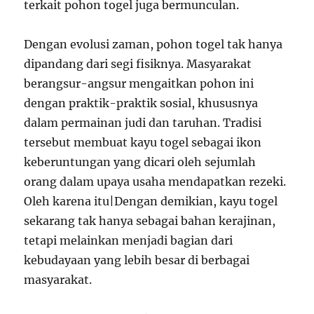
terkait pohon togel juga bermunculan.
Dengan evolusi zaman, pohon togel tak hanya
dipandang dari segi fisiknya. Masyarakat
berangsur-angsur mengaitkan pohon ini
dengan praktik-praktik sosial, khususnya
dalam permainan judi dan taruhan. Tradisi
tersebut membuat kayu togel sebagai ikon
keberuntungan yang dicari oleh sejumlah
orang dalam upaya usaha mendapatkan rezeki.
Oleh karena itu|Dengan demikian, kayu togel
sekarang tak hanya sebagai bahan kerajinan,
tetapi melainkan menjadi bagian dari
kebudayaan yang lebih besar di berbagai
masyarakat.