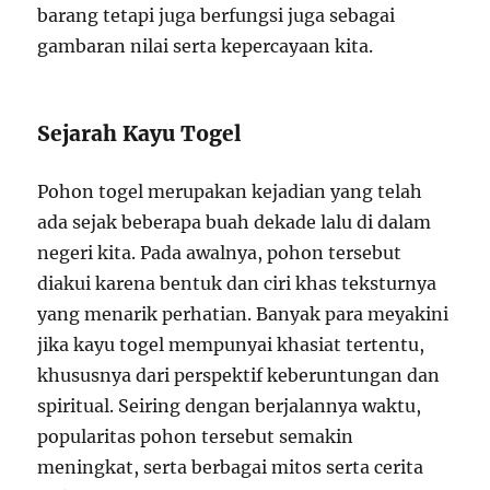
barang tetapi juga berfungsi juga sebagai
gambaran nilai serta kepercayaan kita.
Sejarah Kayu Togel
Pohon togel merupakan kejadian yang telah
ada sejak beberapa buah dekade lalu di dalam
negeri kita. Pada awalnya, pohon tersebut
diakui karena bentuk dan ciri khas teksturnya
yang menarik perhatian. Banyak para meyakini
jika kayu togel mempunyai khasiat tertentu,
khususnya dari perspektif keberuntungan dan
spiritual. Seiring dengan berjalannya waktu,
popularitas pohon tersebut semakin
meningkat, serta berbagai mitos serta cerita