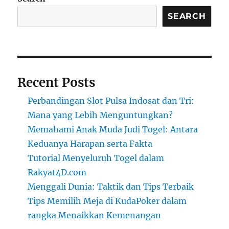
SEARCH
Recent Posts
Perbandingan Slot Pulsa Indosat dan Tri:
Mana yang Lebih Menguntungkan?
Memahami Anak Muda Judi Togel: Antara
Keduanya Harapan serta Fakta
Tutorial Menyeluruh Togel dalam
Rakyat4D.com
Menggali Dunia: Taktik dan Tips Terbaik
Tips Memilih Meja di KudaPoker dalam
rangka Menaikkan Kemenangan