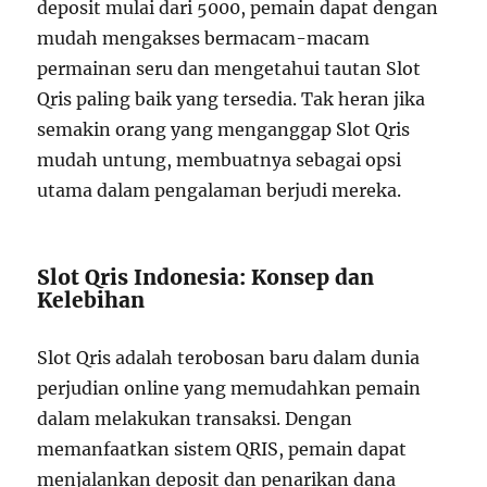
deposit mulai dari 5000, pemain dapat dengan
mudah mengakses bermacam-macam
permainan seru dan mengetahui tautan Slot
Qris paling baik yang tersedia. Tak heran jika
semakin orang yang menganggap Slot Qris
mudah untung, membuatnya sebagai opsi
utama dalam pengalaman berjudi mereka.
Slot Qris Indonesia: Konsep dan
Kelebihan
Slot Qris adalah terobosan baru dalam dunia
perjudian online yang memudahkan pemain
dalam melakukan transaksi. Dengan
memanfaatkan sistem QRIS, pemain dapat
menjalankan deposit dan penarikan dana