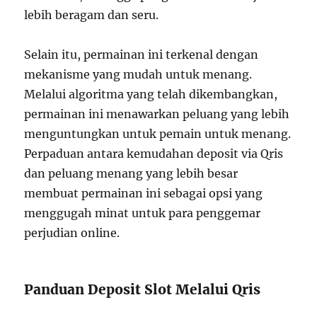
lebih beragam dan seru.
Selain itu, permainan ini terkenal dengan
mekanisme yang mudah untuk menang.
Melalui algoritma yang telah dikembangkan,
permainan ini menawarkan peluang yang lebih
menguntungkan untuk pemain untuk menang.
Perpaduan antara kemudahan deposit via Qris
dan peluang menang yang lebih besar
membuat permainan ini sebagai opsi yang
menggugah minat untuk para penggemar
perjudian online.
Panduan Deposit Slot Melalui Qris