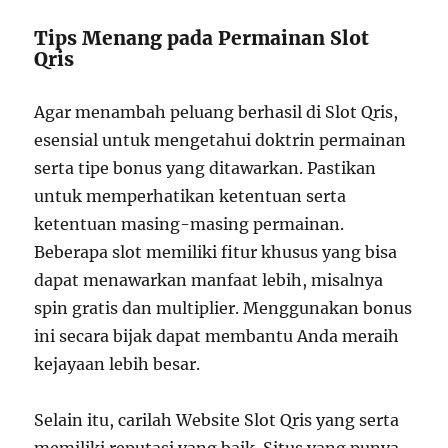
Tips Menang pada Permainan Slot
Qris
Agar menambah peluang berhasil di Slot Qris,
esensial untuk mengetahui doktrin permainan
serta tipe bonus yang ditawarkan. Pastikan
untuk memperhatikan ketentuan serta
ketentuan masing-masing permainan.
Beberapa slot memiliki fitur khusus yang bisa
dapat menawarkan manfaat lebih, misalnya
spin gratis dan multiplier. Menggunakan bonus
ini secara bijak dapat membantu Anda meraih
kejayaan lebih besar.
Selain itu, carilah Website Slot Qris yang serta