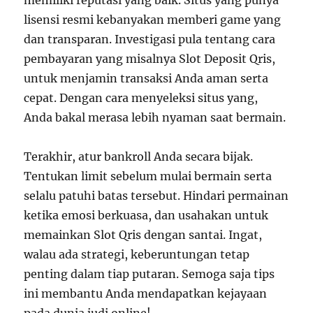
memiliki reputasi yang baik. Situs yang punya
lisensi resmi kebanyakan memberi game yang
dan transparan. Investigasi pula tentang cara
pembayaran yang misalnya Slot Deposit Qris,
untuk menjamin transaksi Anda aman serta
cepat. Dengan cara menyeleksi situs yang,
Anda bakal merasa lebih nyaman saat bermain.
Terakhir, atur bankroll Anda secara bijak.
Tentukan limit sebelum mulai bermain serta
selalu patuhi batas tersebut. Hindari permainan
ketika emosi berkuasa, dan usahakan untuk
memainkan Slot Qris dengan santai. Ingat,
walau ada strategi, keberuntungan tetap
penting dalam tiap putaran. Semoga saja tips
ini membantu Anda mendapatkan kejayaan