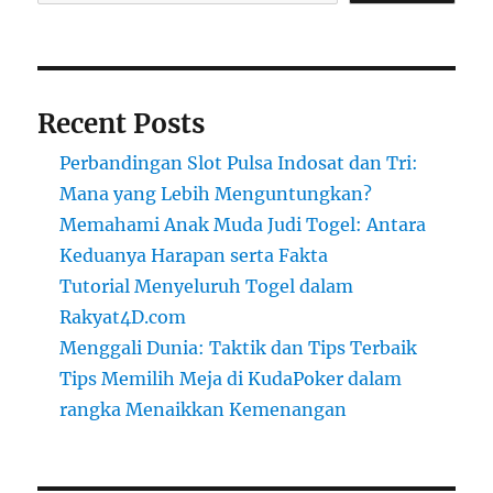
Recent Posts
Perbandingan Slot Pulsa Indosat dan Tri:
Mana yang Lebih Menguntungkan?
Memahami Anak Muda Judi Togel: Antara
Keduanya Harapan serta Fakta
Tutorial Menyeluruh Togel dalam
Rakyat4D.com
Menggali Dunia: Taktik dan Tips Terbaik
Tips Memilih Meja di KudaPoker dalam
rangka Menaikkan Kemenangan