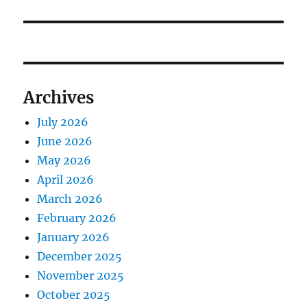
Archives
July 2026
June 2026
May 2026
April 2026
March 2026
February 2026
January 2026
December 2025
November 2025
October 2025