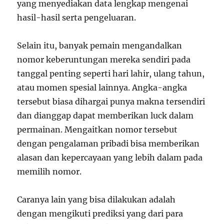
yang menyediakan data lengkap mengenai
hasil-hasil serta pengeluaran.
Selain itu, banyak pemain mengandalkan
nomor keberuntungan mereka sendiri pada
tanggal penting seperti hari lahir, ulang tahun,
atau momen spesial lainnya. Angka-angka
tersebut biasa dihargai punya makna tersendiri
dan dianggap dapat memberikan luck dalam
permainan. Mengaitkan nomor tersebut
dengan pengalaman pribadi bisa memberikan
alasan dan kepercayaan yang lebih dalam pada
memilih nomor.
Caranya lain yang bisa dilakukan adalah
dengan mengikuti prediksi yang dari para