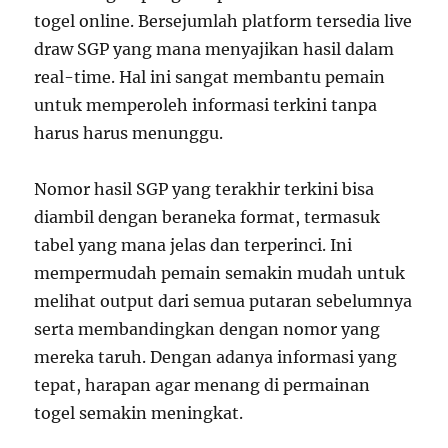
togel online. Bersejumlah platform tersedia live
draw SGP yang mana menyajikan hasil dalam
real-time. Hal ini sangat membantu pemain
untuk memperoleh informasi terkini tanpa
harus harus menunggu.
Nomor hasil SGP yang terakhir terkini bisa
diambil dengan beraneka format, termasuk
tabel yang mana jelas dan terperinci. Ini
mempermudah pemain semakin mudah untuk
melihat output dari semua putaran sebelumnya
serta membandingkan dengan nomor yang
mereka taruh. Dengan adanya informasi yang
tepat, harapan agar menang di permainan
togel semakin meningkat.