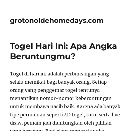
grotonoldehomedays.com
Togel Hari Ini: Apa Angka
Beruntungmu?
Togel di hari ini adalah perbincangan yang
selalu memikat bagi banyak orang. Setiap
orang yang penggemar togel tentunya
menantikan nomor-nomor keberuntungan
untuk membawa nasib baik. Karena ada banyak
tipe permainan seperti 4D togel, toto, serta live
draw, pemain jadi diuntungkan oleh pilihan