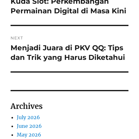
Kuda Slot: Perkembangan
Previous
post:
Permainan Digital di Masa Kini
NEXT
Menjadi Juara di PKV QQ: Tips
Next
post:
dan Trik yang Harus Diketahui
Archives
July 2026
June 2026
May 2026