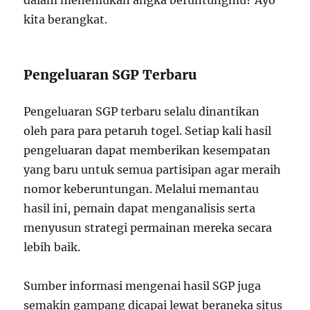
dalam menemukan angka beruntungmu? Ayo
kita berangkat.
Pengeluaran SGP Terbaru
Pengeluaran SGP terbaru selalu dinantikan
oleh para para petaruh togel. Setiap kali hasil
pengeluaran dapat memberikan kesempatan
yang baru untuk semua partisipan agar meraih
nomor keberuntungan. Melalui memantau
hasil ini, pemain dapat menganalisis serta
menyusun strategi permainan mereka secara
lebih baik.
Sumber informasi mengenai hasil SGP juga
semakin gampang dicapai lewat beraneka situs