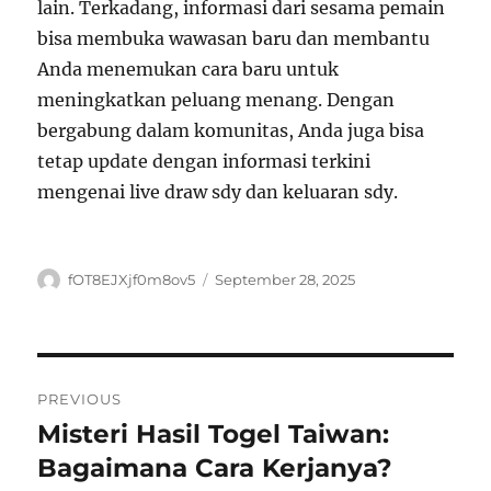
lain. Terkadang, informasi dari sesama pemain
bisa membuka wawasan baru dan membantu
Anda menemukan cara baru untuk
meningkatkan peluang menang. Dengan
bergabung dalam komunitas, Anda juga bisa
tetap update dengan informasi terkini
mengenai live draw sdy dan keluaran sdy.
Author
Posted
fOT8EJXjf0m8ov5
September 28, 2025
on
Post
PREVIOUS
navigation
Misteri Hasil Togel Taiwan:
Previous
post:
Bagaimana Cara Kerjanya?