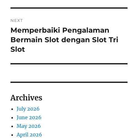
NEXT
Memperbaiki Pengalaman
Next
post:
Bermain Slot dengan Slot Tri
Slot
Archives
July 2026
June 2026
May 2026
April 2026