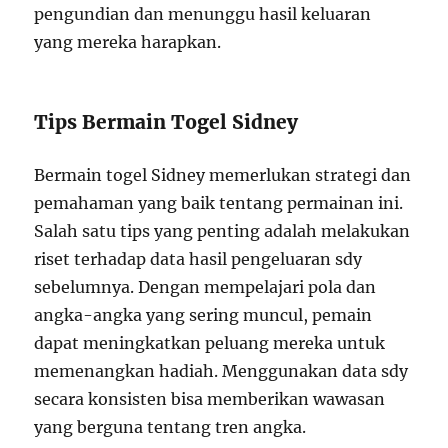
pengundian dan menunggu hasil keluaran
yang mereka harapkan.
Tips Bermain Togel Sidney
Bermain togel Sidney memerlukan strategi dan
pemahaman yang baik tentang permainan ini.
Salah satu tips yang penting adalah melakukan
riset terhadap data hasil pengeluaran sdy
sebelumnya. Dengan mempelajari pola dan
angka-angka yang sering muncul, pemain
dapat meningkatkan peluang mereka untuk
memenangkan hadiah. Menggunakan data sdy
secara konsisten bisa memberikan wawasan
yang berguna tentang tren angka.