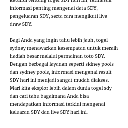
ketahui tentang togel SDY hari ini, termasuk
informasi penting mengenai data SDY,
pengeluaran SDY, serta cara mengikuti live
draw SDY.
Bagi Anda yang ingin tahu lebih jauh, togel
sydney menawarkan kesempatan untuk meraih
hadiah besar melalui permainan toto SDY.
Dengan berbagai layanan seperti sidney pools
dan sydney pools, informasi mengenai result
SDY hari ini menjadi sangat mudah diakses.
Mari kita eksplor lebih dalam dunia togel sdy
dan cari tahu bagaimana Anda bisa
mendapatkan informasi terkini mengenai
keluaran SDY dan live SDY hari ini.