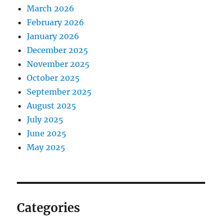
March 2026
February 2026
January 2026
December 2025
November 2025
October 2025
September 2025
August 2025
July 2025
June 2025
May 2025
Categories