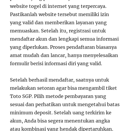
website togel di internet yang terpercaya.
Pastikanlah website tersebut memiliki izin
yang valid dan memberikan layanan yang
memuaskan. Setelah itu, registrasi untuk
mendaftar akun dan lengkapi semua informasi
yang diperlukan. Proses pendaftaran biasanya
amat mudah dan lancar, hanya menyelesaikan
formulir berisi informasi diri yang valid.
Setelah berhasil mendaftar, saatnya untuk
melakukan setoran agar bisa mengambil tiket
Toto SGP. Pilih metode pembayaran yang
sesuai dan perhatikan untuk mengetahui batas
minimum deposit. Setelah uang terkirim ke
akun, Anda bisa segera menentukan angka
atau kombinasi yang hendak dipertaruhkan.