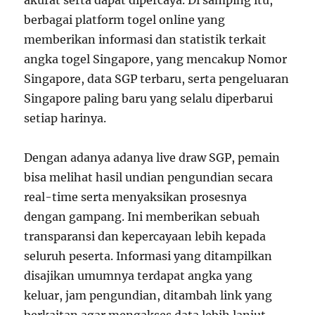
akurat serta dapat dipercaya. Di samping itu,
berbagai platform togel online yang
memberikan informasi dan statistik terkait
angka togel Singapore, yang mencakup Nomor
Singapore, data SGP terbaru, serta pengeluaran
Singapore paling baru yang selalu diperbarui
setiap harinya.
Dengan adanya adanya live draw SGP, pemain
bisa melihat hasil undian pengundian secara
real-time serta menyaksikan prosesnya
dengan gampang. Ini memberikan sebuah
transparansi dan kepercayaan lebih kepada
seluruh peserta. Informasi yang ditampilkan
disajikan umumnya terdapat angka yang
keluar, jam pengundian, ditambah link yang