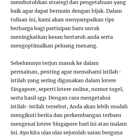
membutuhkan strategi dan pengetahuan yang
baik agar dapat bermain dengan bijak. Dalam
tulisan ini, kami akan menyampaikan tips
berharga bagi partisipan baru untuk
meningkatkan kesan bertaruh anda serta
mengoptimalkan peluang menang.
Sebelumnya terjun masuk ke dalam
permainan, penting agar memahami istilah-
istilah yang sering digunakan dalam lotere
Singapore, seperti lotere online, nomor togel,
serta hasil sgp. Dengan cara mengetahui
istilah-istilah tersebut, Anda akan lebih mudah
mengikuti berita dan perkembangan terbaru
mengenai lotere Singapore hari ini atau malam
ini. Ayo kita ulas ulas sejumlah saran berguna