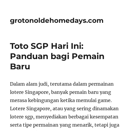
grotonoldehomedays.com
Toto SGP Hari Ini:
Panduan bagi Pemain
Baru
Dalam alam judi, terutama dalam permainan
lotere Singapore, banyak pemain baru yang
merasa kebingungan ketika memulai game.
Lotere Singapore, atau yang sering dinamakan
lotere sgp, menyediakan berbagai kesempatan
serta tipe permainan yang menarik, tetapi juga