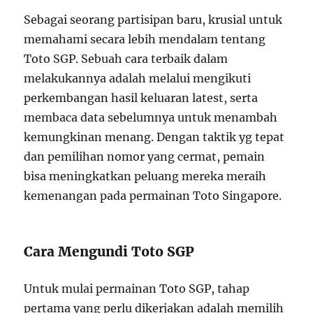
Sebagai seorang partisipan baru, krusial untuk
memahami secara lebih mendalam tentang
Toto SGP. Sebuah cara terbaik dalam
melakukannya adalah melalui mengikuti
perkembangan hasil keluaran latest, serta
membaca data sebelumnya untuk menambah
kemungkinan menang. Dengan taktik yg tepat
dan pemilihan nomor yang cermat, pemain
bisa meningkatkan peluang mereka meraih
kemenangan pada permainan Toto Singapore.
Cara Mengundi Toto SGP
Untuk mulai permainan Toto SGP, tahap
pertama yang perlu dikerjakan adalah memilih