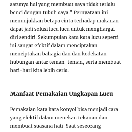
satunya hal yang membuat saya tidak terlalu
benci dengan tubuh saya." Pernyataan ini
menunjukkan betapa cinta terhadap makanan
dapat jadi solusi lucu lucu untuk menghargai
diri sendiri. Sekumpulan kata kata lucu seperti
ini sangat efektif dalam menciptakan
menciptakan bahagia dan dan kedekatan
hubungan antar teman-teman, serta membuat
hari-hari kita lebih ceria.
Manfaat Pemakaian Ungkapan Lucu
Pemakaian kata kata konyol bisa menjadi cara
yang efektif dalam menekan tekanan dan
membuat suasana hati. Saat seseorang