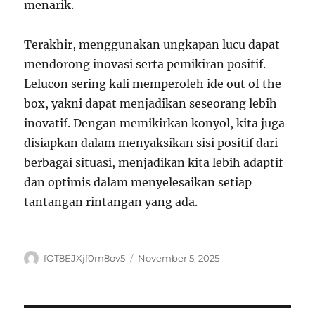
menarik.
Terakhir, menggunakan ungkapan lucu dapat
mendorong inovasi serta pemikiran positif.
Lelucon sering kali memperoleh ide out of the
box, yakni dapat menjadikan seseorang lebih
inovatif. Dengan memikirkan konyol, kita juga
disiapkan dalam menyaksikan sisi positif dari
berbagai situasi, menjadikan kita lebih adaptif
dan optimis dalam menyelesaikan setiap
tantangan rintangan yang ada.
Author
Posted
fOT8EJXjf0m8ov5
November 5, 2025
on