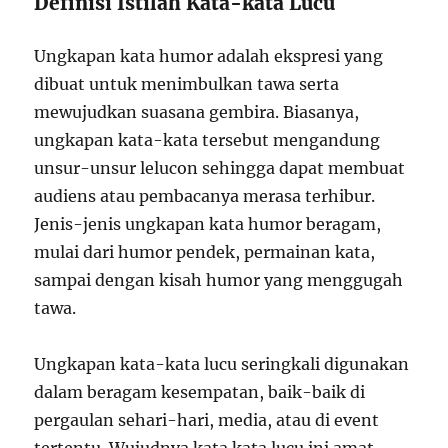
Definisi Istilah Kata-kata Lucu
Ungkapan kata humor adalah ekspresi yang
dibuat untuk menimbulkan tawa serta
mewujudkan suasana gembira. Biasanya,
ungkapan kata-kata tersebut mengandung
unsur-unsur lelucon sehingga dapat membuat
audiens atau pembacanya merasa terhibur.
Jenis-jenis ungkapan kata humor beragam,
mulai dari humor pendek, permainan kata,
sampai dengan kisah humor yang menggugah
tawa.
Ungkapan kata-kata lucu seringkali digunakan
dalam beragam kesempatan, baik-baik di
pergaulan sehari-hari, media, atau di event