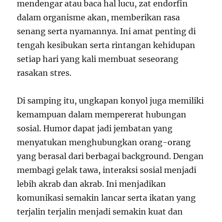
mendengar atau baca hal lucu, zat endorfin
dalam organisme akan, memberikan rasa
senang serta nyamannya. Ini amat penting di
tengah kesibukan serta rintangan kehidupan
setiap hari yang kali membuat seseorang
rasakan stres.
Di samping itu, ungkapan konyol juga memiliki
kemampuan dalam mempererat hubungan
sosial. Humor dapat jadi jembatan yang
menyatukan menghubungkan orang-orang
yang berasal dari berbagai background. Dengan
membagi gelak tawa, interaksi sosial menjadi
lebih akrab dan akrab. Ini menjadikan
komunikasi semakin lancar serta ikatan yang
terjalin terjalin menjadi semakin kuat dan