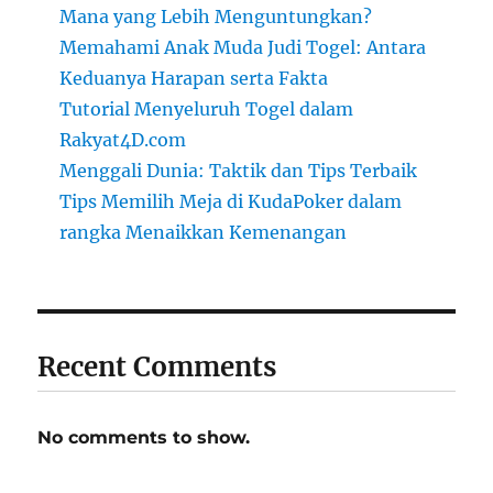
Mana yang Lebih Menguntungkan?
Memahami Anak Muda Judi Togel: Antara
Keduanya Harapan serta Fakta
Tutorial Menyeluruh Togel dalam
Rakyat4D.com
Menggali Dunia: Taktik dan Tips Terbaik
Tips Memilih Meja di KudaPoker dalam
rangka Menaikkan Kemenangan
Recent Comments
No comments to show.