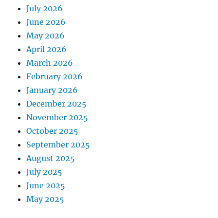
July 2026
June 2026
May 2026
April 2026
March 2026
February 2026
January 2026
December 2025
November 2025
October 2025
September 2025
August 2025
July 2025
June 2025
May 2025