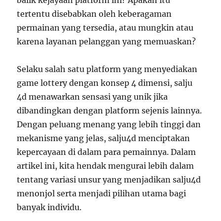
balik kejayaan platform ini? Apakah itu
tertentu disebabkan oleh keberagaman
permainan yang tersedia, atau mungkin atau
karena layanan pelanggan yang memuaskan?
Selaku salah satu platform yang menyediakan
game lottery dengan konsep 4 dimensi, salju
4d menawarkan sensasi yang unik jika
dibandingkan dengan platform sejenis lainnya.
Dengan peluang menang yang lebih tinggi dan
mekanisme yang jelas, salju4d menciptakan
kepercayaan di dalam para pemainnya. Dalam
artikel ini, kita hendak mengurai lebih dalam
tentang variasi unsur yang menjadikan salju4d
menonjol serta menjadi pilihan utama bagi
banyak individu.