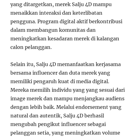
yang ditargetkan, merek Salju 4D mampu
menaikkan interaksi dan keterlibatan
pengguna. Program digital aktif berkontribusi
dalam membangun komunitas dan
meningkatkan kesadaran merek di kalangan
calon pelanggan.
Selain itu, Salju 4D memanfaatkan kerjasama
bersama influencer dan duta merek yang
memiliki pengaruh kuat di media digital.
Mereka memilih individu yang yang sesuai dari
image merek dan mampu menjangkau audiens
dengan lebih baik. Melalui endorsement yang
natural dan autentik, Salju 4D berhasil
mengubah pengikut influencer sebagai
pelanggan setia, yang meningkatkan volume