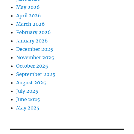
May 2026
April 2026
March 2026
February 2026
January 2026
December 2025
November 2025
October 2025
September 2025
August 2025
July 2025
June 2025
May 2025