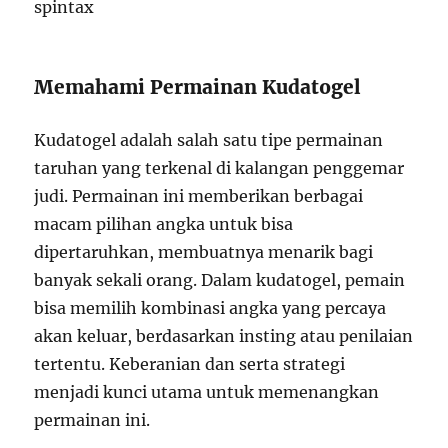
spintax
Memahami Permainan Kudatogel
Kudatogel adalah salah satu tipe permainan
taruhan yang terkenal di kalangan penggemar
judi. Permainan ini memberikan berbagai
macam pilihan angka untuk bisa
dipertaruhkan, membuatnya menarik bagi
banyak sekali orang. Dalam kudatogel, pemain
bisa memilih kombinasi angka yang percaya
akan keluar, berdasarkan insting atau penilaian
tertentu. Keberanian dan serta strategi
menjadi kunci utama untuk memenangkan
permainan ini.