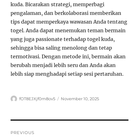
kuda. Bicarakan strategi, memperbagi
pengalaman, dan berkolaborasi memberikan
tips dapat memperkaya wawasan Anda tentang
togel. Anda dapat menemukan teman bermain
yang juga passionate terhadap togel kuda,
sehingga bisa saling menolong dan tetap
termotivasi. Dengan metode ini, bermain akan
berubah menjadi lebih seru dan Anda akan
lebih siap menghadapi setiap sesi pertaruhan.
Author
Posted
fOT8EJXjf0m8ov5
November 10, 2025
on
Post
PREVIOUS