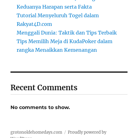
Keduanya Harapan serta Fakta
Tutorial Menyeluruh Togel dalam
Rakyat4D.com
Menggali Dunia: Taktik dan Tips Terbaik
Tips Memilih Meja di KudaPoker dalam
rangka Menaikkan Kemenangan
Recent Comments
No comments to show.
grotonoldehomedays.com
Proudly powered by