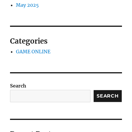
May 2025
Categories
GAME ONLINE
Search
SEARCH