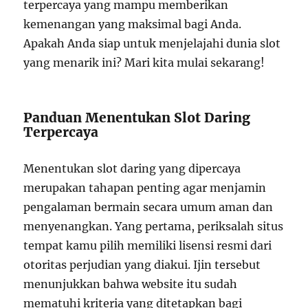
terpercaya yang mampu memberikan
kemenangan yang maksimal bagi Anda.
Apakah Anda siap untuk menjelajahi dunia slot
yang menarik ini? Mari kita mulai sekarang!
Panduan Menentukan Slot Daring
Terpercaya
Menentukan slot daring yang dipercaya
merupakan tahapan penting agar menjamin
pengalaman bermain secara umum aman dan
menyenangkan. Yang pertama, periksalah situs
tempat kamu pilih memiliki lisensi resmi dari
otoritas perjudian yang diakui. Ijin tersebut
menunjukkan bahwa website itu sudah
mematuhi kriteria yang ditetapkan bagi