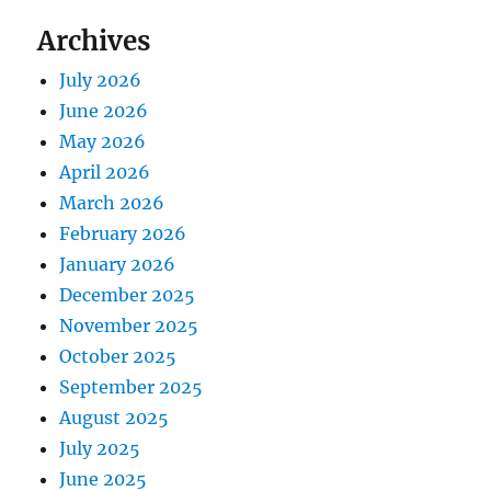
Archives
July 2026
June 2026
May 2026
April 2026
March 2026
February 2026
January 2026
December 2025
November 2025
October 2025
September 2025
August 2025
July 2025
June 2025