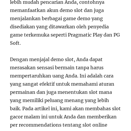
lebih mudah pencarian Anda, contohnya
memanfaatkan akun demo slot dan juga
menjalankan berbagai game demo yang
disediakan yang ditawarkan oleh penyedia
game terkemuka seperti Pragmatic Play dan PG
Soft.
Dengan menjajal demo slot, Anda dapat
merasakan sensasi bermain tanpa harus
mempertaruhkan uang Anda. Ini adalah cara
yang sangat efektif untuk memahami aturan
permainan dan juga menentukan slot mana
yang memiliki peluang menang yang lebih
baik. Pada artikel ini, kami akan membahas slot
gacor malam ini untuk Anda dan memberikan
per recommendations tentang slot online