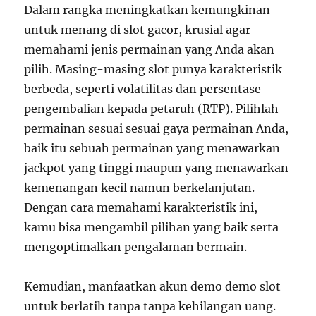
Dalam rangka meningkatkan kemungkinan
untuk menang di slot gacor, krusial agar
memahami jenis permainan yang Anda akan
pilih. Masing-masing slot punya karakteristik
berbeda, seperti volatilitas dan persentase
pengembalian kepada petaruh (RTP). Pilihlah
permainan sesuai sesuai gaya permainan Anda,
baik itu sebuah permainan yang menawarkan
jackpot yang tinggi maupun yang menawarkan
kemenangan kecil namun berkelanjutan.
Dengan cara memahami karakteristik ini,
kamu bisa mengambil pilihan yang baik serta
mengoptimalkan pengalaman bermain.
Kemudian, manfaatkan akun demo demo slot
untuk berlatih tanpa tanpa kehilangan uang.