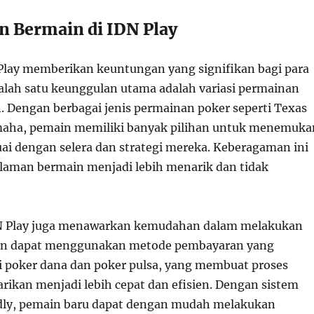
 Bermain di IDN Play
Play memberikan keuntungan yang signifikan bagi para
alah satu keunggulan utama adalah variasi permainan
. Dengan berbagai jenis permainan poker seperti Texas
aha, pemain memiliki banyak pilihan untuk menemuka
uai dengan selera dan strategi mereka. Keberagaman ini
aman bermain menjadi lebih menarik dan tidak
DN Play juga menawarkan kemudahan dalam melakukan
ain dapat menggunakan metode pembayaran yang
i poker dana dan poker pulsa, yang membuat proses
rikan menjadi lebih cepat dan efisien. Dengan sistem
dly, pemain baru dapat dengan mudah melakukan