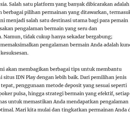
sia. Salah satu platform yang banyak dibicarakan adalah
n berbagai pilihan permainan yang ditawarkan, termasu
 ini menjadi salah satu destinasi utama bagi para pemain
asakan pengalaman bermain yang seru dan
 Namun, tidak cukup hanya sekadar bergabung;
memaksimalkan pengalaman bermain Anda adalah kun
 kesuksesan.
 kami akan membagikan berbagai tips untuk membantu
 situs IDN Play dengan lebih baik. Dari pemilihan jenis
tepat, penggunaan metode deposit yang sesuai seperti
oker pulsa, hingga strategi bermain yang efektif, setiap
ahas untuk memastikan Anda mendapatkan pengalaman
timal. Mari kita mulai dan tingkatkan permainan Anda d