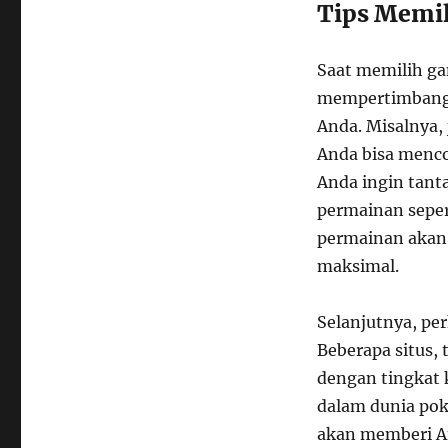
Tips Memil
Saat memilih ga
mempertimbangk
Anda. Misalnya,
Anda bisa menco
Anda ingin tan
permainan seper
permainan akan
maksimal.
Selanjutnya, per
Beberapa situs,
dengan tingkat 
dalam dunia pok
akan memberi A