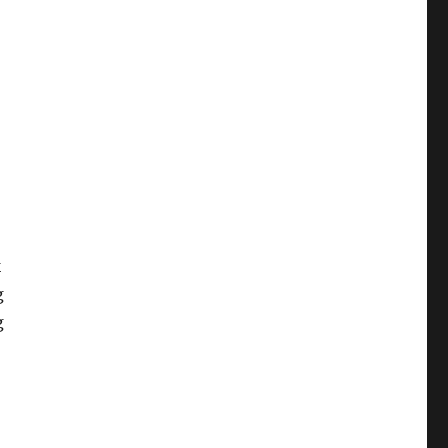
k
g
g