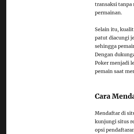
transaksi tanpa
permainan.
Selain itu, kual
patut diacungi 
sehingga pemain
Dengan dukungan
Poker menjadi l
pemain saat me
Cara Menda
Mendaftar di si
kunjungi situs r
opsi pendaftara