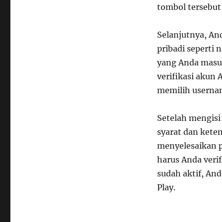
tombol tersebut
Selanjutnya, An
pribadi seperti 
yang Anda masuk
verifikasi akun
memilih usernam
Setelah mengisi
syarat dan kete
menyelesaikan p
harus Anda veri
sudah aktif, An
Play.