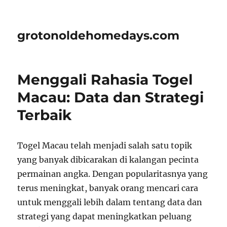
grotonoldehomedays.com
Menggali Rahasia Togel
Macau: Data dan Strategi
Terbaik
Togel Macau telah menjadi salah satu topik
yang banyak dibicarakan di kalangan pecinta
permainan angka. Dengan popularitasnya yang
terus meningkat, banyak orang mencari cara
untuk menggali lebih dalam tentang data dan
strategi yang dapat meningkatkan peluang