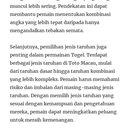
muncul lebih sering. Pendekatan ini dapat
membantu pemain menentukan kombinasi
angka yang lebih tepat daripada hanya
mengandalkan tebakan semata.
Selanjutnya, pemilihan jenis taruhan juga
penting dalam permainan Togel. Terdapat
berbagai jenis taruhan di Toto Macau, mulai
dari taruhan dasar hingga taruhan kombinasi
yang lebih kompleks. Pemain harus memahami
risiko dan imbalan dari masing-masing jenis
taruhan. Dengan memilih jenis taruhan yang
sesuai dengan kemampuan dan pengetahuan
mereka, pemain dapat meningkatkan peluang
untuk meraih kemenangan.