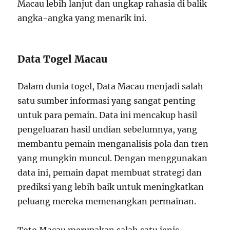
Macau lebih lanjut dan ungkap rahasia di balik
angka-angka yang menarik ini.
Data Togel Macau
Dalam dunia togel, Data Macau menjadi salah
satu sumber informasi yang sangat penting
untuk para pemain. Data ini mencakup hasil
pengeluaran hasil undian sebelumnya, yang
membantu pemain menganalisis pola dan tren
yang mungkin muncul. Dengan menggunakan
data ini, pemain dapat membuat strategi dan
prediksi yang lebih baik untuk meningkatkan
peluang mereka memenangkan permainan.