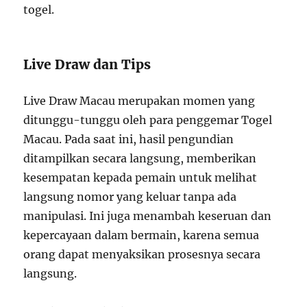
togel.
Live Draw dan Tips
Live Draw Macau merupakan momen yang
ditunggu-tunggu oleh para penggemar Togel
Macau. Pada saat ini, hasil pengundian
ditampilkan secara langsung, memberikan
kesempatan kepada pemain untuk melihat
langsung nomor yang keluar tanpa ada
manipulasi. Ini juga menambah keseruan dan
kepercayaan dalam bermain, karena semua
orang dapat menyaksikan prosesnya secara
langsung.