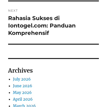
NEXT
Rahasia Sukses di
Next
post:
Iontogel.com: Panduan
Komprehensif
Archives
July 2026
June 2026
May 2026
April 2026
March 2026