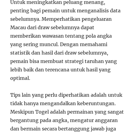
Untuk meningkatkan peluang menang,
penting bagi pemain untuk menganalisis data
sebelumnya. Memperhatikan pengeluaran
Macau dari draw sebelumnya dapat
memberikan wawasan tentang pola angka
yang sering muncul. Dengan memahami
statistik dan hasil dari draw sebelumnya,
pemain bisa membuat strategi taruhan yang
lebih baik dan terencana untuk hasil yang
optimal.
Tips lain yang perlu diperhatikan adalah untuk
tidak hanya mengandalkan keberuntungan.
Meskipun Togel adalah permainan yang sangat
bergantung pada angka, mengatur anggaran
dan bermain secara bertanggung jawab juga