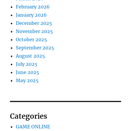
February 2026
January 2026
December 2025
November 2025
October 2025
September 2025
August 2025
July 2025
June 2025
May 2025
Categories
GAME ONLINE