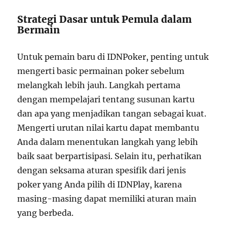
Strategi Dasar untuk Pemula dalam
Bermain
Untuk pemain baru di IDNPoker, penting untuk
mengerti basic permainan poker sebelum
melangkah lebih jauh. Langkah pertama
dengan mempelajari tentang susunan kartu
dan apa yang menjadikan tangan sebagai kuat.
Mengerti urutan nilai kartu dapat membantu
Anda dalam menentukan langkah yang lebih
baik saat berpartisipasi. Selain itu, perhatikan
dengan seksama aturan spesifik dari jenis
poker yang Anda pilih di IDNPlay, karena
masing-masing dapat memiliki aturan main
yang berbeda.