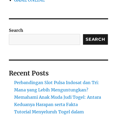
GAME ONLINE
Search
SEARCH
Recent Posts
Perbandingan Slot Pulsa Indosat dan Tri:
Mana yang Lebih Menguntungkan?
Memahami Anak Muda Judi Togel: Antara
Keduanya Harapan serta Fakta
Tutorial Menyeluruh Togel dalam