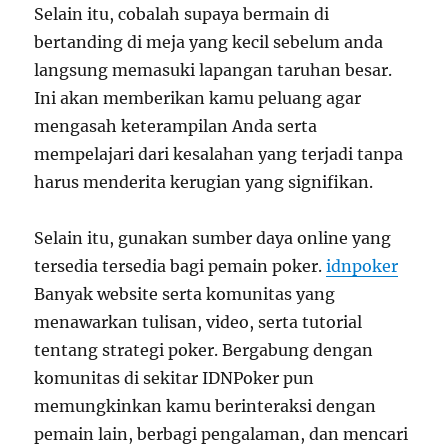
Selain itu, cobalah supaya bermain di
bertanding di meja yang kecil sebelum anda
langsung memasuki lapangan taruhan besar.
Ini akan memberikan kamu peluang agar
mengasah keterampilan Anda serta
mempelajari dari kesalahan yang terjadi tanpa
harus menderita kerugian yang signifikan.
Selain itu, gunakan sumber daya online yang
tersedia tersedia bagi pemain poker.
idnpoker
Banyak website serta komunitas yang
menawarkan tulisan, video, serta tutorial
tentang strategi poker. Bergabung dengan
komunitas di sekitar IDNPoker pun
memungkinkan kamu berinteraksi dengan
pemain lain, berbagi pengalaman, dan mencari