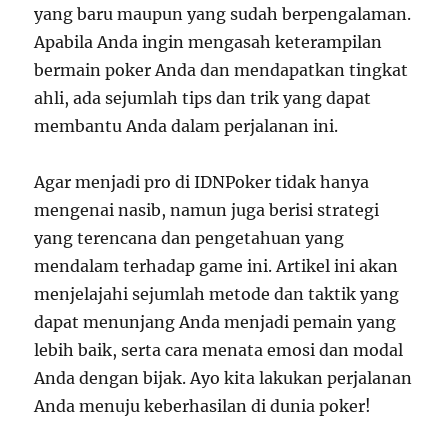
yang baru maupun yang sudah berpengalaman.
Apabila Anda ingin mengasah keterampilan
bermain poker Anda dan mendapatkan tingkat
ahli, ada sejumlah tips dan trik yang dapat
membantu Anda dalam perjalanan ini.
Agar menjadi pro di IDNPoker tidak hanya
mengenai nasib, namun juga berisi strategi
yang terencana dan pengetahuan yang
mendalam terhadap game ini. Artikel ini akan
menjelajahi sejumlah metode dan taktik yang
dapat menunjang Anda menjadi pemain yang
lebih baik, serta cara menata emosi dan modal
Anda dengan bijak. Ayo kita lakukan perjalanan
Anda menuju keberhasilan di dunia poker!