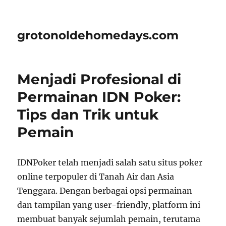
grotonoldehomedays.com
Menjadi Profesional di
Permainan IDN Poker:
Tips dan Trik untuk
Pemain
IDNPoker telah menjadi salah satu situs poker
online terpopuler di Tanah Air dan Asia
Tenggara. Dengan berbagai opsi permainan
dan tampilan yang user-friendly, platform ini
membuat banyak sejumlah pemain, terutama