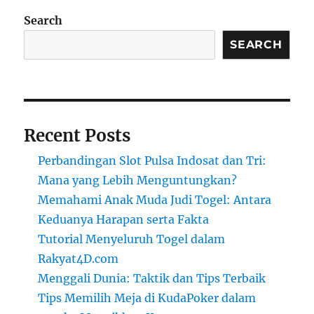
Search
SEARCH
Recent Posts
Perbandingan Slot Pulsa Indosat dan Tri:
Mana yang Lebih Menguntungkan?
Memahami Anak Muda Judi Togel: Antara
Keduanya Harapan serta Fakta
Tutorial Menyeluruh Togel dalam
Rakyat4D.com
Menggali Dunia: Taktik dan Tips Terbaik
Tips Memilih Meja di KudaPoker dalam