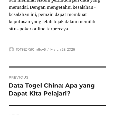
dan memiliki sistem perlindungan data yang
memadai. Dengan mengetahui kesalahan-
kesalahan ini, pemain dapat membuat
keputusan yang lebih bijak dalam memilih
situs poker online terpercaya.
Author
Posted
fOT8EJXjf0m8ov5
March 28, 2026
on
Post
PREVIOUS
navigation
Data Togel China: Apa yang
Previous
post:
Dapat Kita Pelajari?