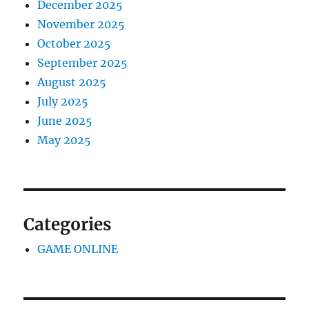
December 2025
November 2025
October 2025
September 2025
August 2025
July 2025
June 2025
May 2025
Categories
GAME ONLINE