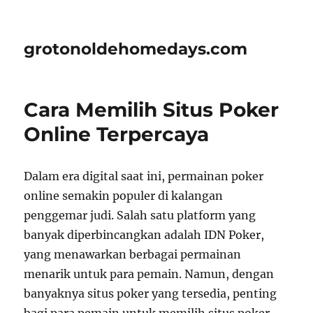
grotonoldehomedays.com
Cara Memilih Situs Poker
Online Terpercaya
Dalam era digital saat ini, permainan poker
online semakin populer di kalangan
penggemar judi. Salah satu platform yang
banyak diperbincangkan adalah IDN Poker,
yang menawarkan berbagai permainan
menarik untuk para pemain. Namun, dengan
banyaknya situs poker yang tersedia, penting