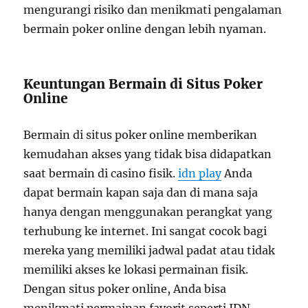
mengurangi risiko dan menikmati pengalaman
bermain poker online dengan lebih nyaman.
Keuntungan Bermain di Situs Poker
Online
Bermain di situs poker online memberikan
kemudahan akses yang tidak bisa didapatkan
saat bermain di casino fisik.
idn play
Anda
dapat bermain kapan saja dan di mana saja
hanya dengan menggunakan perangkat yang
terhubung ke internet. Ini sangat cocok bagi
mereka yang memiliki jadwal padat atau tidak
memiliki akses ke lokasi permainan fisik.
Dengan situs poker online, Anda bisa