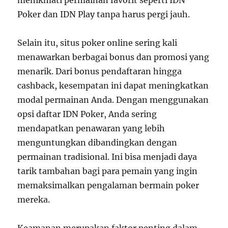
menikmati permainan favorit seperti IDN
Poker dan IDN Play tanpa harus pergi jauh.
Selain itu, situs poker online sering kali
menawarkan berbagai bonus dan promosi yang
menarik. Dari bonus pendaftaran hingga
cashback, kesempatan ini dapat meningkatkan
modal permainan Anda. Dengan menggunakan
opsi daftar IDN Poker, Anda sering
mendapatkan penawaran yang lebih
menguntungkan dibandingkan dengan
permainan tradisional. Ini bisa menjadi daya
tarik tambahan bagi para pemain yang ingin
memaksimalkan pengalaman bermain poker
mereka.