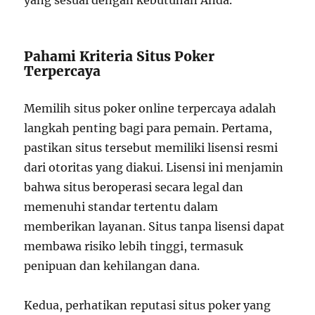
yang sesuai dengan kebutuhan Anda.
Pahami Kriteria Situs Poker
Terpercaya
Memilih situs poker online terpercaya adalah
langkah penting bagi para pemain. Pertama,
pastikan situs tersebut memiliki lisensi resmi
dari otoritas yang diakui. Lisensi ini menjamin
bahwa situs beroperasi secara legal dan
memenuhi standar tertentu dalam
memberikan layanan. Situs tanpa lisensi dapat
membawa risiko lebih tinggi, termasuk
penipuan dan kehilangan dana.
Kedua, perhatikan reputasi situs poker yang