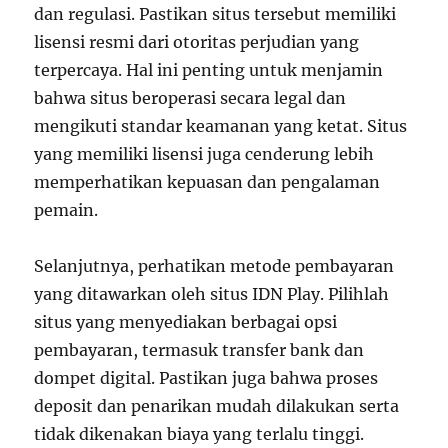
dan regulasi. Pastikan situs tersebut memiliki
lisensi resmi dari otoritas perjudian yang
terpercaya. Hal ini penting untuk menjamin
bahwa situs beroperasi secara legal dan
mengikuti standar keamanan yang ketat. Situs
yang memiliki lisensi juga cenderung lebih
memperhatikan kepuasan dan pengalaman
pemain.
Selanjutnya, perhatikan metode pembayaran
yang ditawarkan oleh situs IDN Play. Pilihlah
situs yang menyediakan berbagai opsi
pembayaran, termasuk transfer bank dan
dompet digital. Pastikan juga bahwa proses
deposit dan penarikan mudah dilakukan serta
tidak dikenakan biaya yang terlalu tinggi.