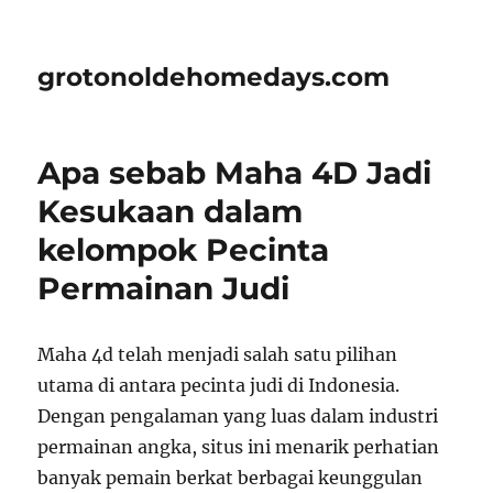
grotonoldehomedays.com
Apa sebab Maha 4D Jadi
Kesukaan dalam
kelompok Pecinta
Permainan Judi
Maha 4d telah menjadi salah satu pilihan
utama di antara pecinta judi di Indonesia.
Dengan pengalaman yang luas dalam industri
permainan angka, situs ini menarik perhatian
banyak pemain berkat berbagai keunggulan