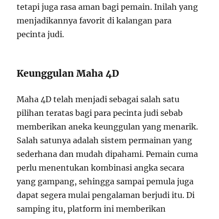
tetapi juga rasa aman bagi pemain. Inilah yang
menjadikannya favorit di kalangan para
pecinta judi.
Keunggulan Maha 4D
Maha 4D telah menjadi sebagai salah satu
pilihan teratas bagi para pecinta judi sebab
memberikan aneka keunggulan yang menarik.
Salah satunya adalah sistem permainan yang
sederhana dan mudah dipahami. Pemain cuma
perlu menentukan kombinasi angka secara
yang gampang, sehingga sampai pemula juga
dapat segera mulai pengalaman berjudi itu. Di
samping itu, platform ini memberikan