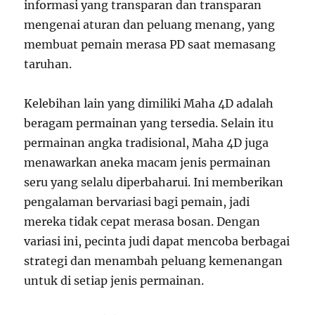
informasi yang transparan dan transparan
mengenai aturan dan peluang menang, yang
membuat pemain merasa PD saat memasang
taruhan.
Kelebihan lain yang dimiliki Maha 4D adalah
beragam permainan yang tersedia. Selain itu
permainan angka tradisional, Maha 4D juga
menawarkan aneka macam jenis permainan
seru yang selalu diperbaharui. Ini memberikan
pengalaman bervariasi bagi pemain, jadi
mereka tidak cepat merasa bosan. Dengan
variasi ini, pecinta judi dapat mencoba berbagai
strategi dan menambah peluang kemenangan
untuk di setiap jenis permainan.