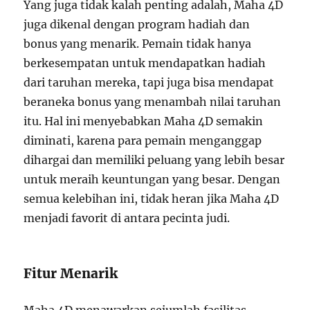
Yang juga tidak kalah penting adalah, Maha 4D
juga dikenal dengan program hadiah dan
bonus yang menarik. Pemain tidak hanya
berkesempatan untuk mendapatkan hadiah
dari taruhan mereka, tapi juga bisa mendapat
beraneka bonus yang menambah nilai taruhan
itu. Hal ini menyebabkan Maha 4D semakin
diminati, karena para pemain menganggap
dihargai dan memiliki peluang yang lebih besar
untuk meraih keuntungan yang besar. Dengan
semua kelebihan ini, tidak heran jika Maha 4D
menjadi favorit di antara pecinta judi.
Fitur Menarik