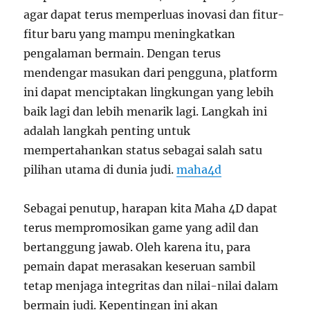
agar dapat terus memperluas inovasi dan fitur-
fitur baru yang mampu meningkatkan
pengalaman bermain. Dengan terus
mendengar masukan dari pengguna, platform
ini dapat menciptakan lingkungan yang lebih
baik lagi dan lebih menarik lagi. Langkah ini
adalah langkah penting untuk
mempertahankan status sebagai salah satu
pilihan utama di dunia judi.
maha4d
Sebagai penutup, harapan kita Maha 4D dapat
terus mempromosikan game yang adil dan
bertanggung jawab. Oleh karena itu, para
pemain dapat merasakan keseruan sambil
tetap menjaga integritas dan nilai-nilai dalam
bermain judi. Kepentingan ini akan