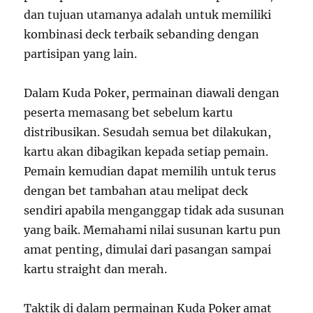
dan tujuan utamanya adalah untuk memiliki
kombinasi deck terbaik sebanding dengan
partisipan yang lain.
Dalam Kuda Poker, permainan diawali dengan
peserta memasang bet sebelum kartu
distribusikan. Sesudah semua bet dilakukan,
kartu akan dibagikan kepada setiap pemain.
Pemain kemudian dapat memilih untuk terus
dengan bet tambahan atau melipat deck
sendiri apabila menganggap tidak ada susunan
yang baik. Memahami nilai susunan kartu pun
amat penting, dimulai dari pasangan sampai
kartu straight dan merah.
Taktik di dalam permainan Kuda Poker amat