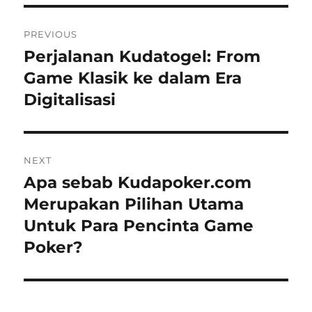
Post
PREVIOUS
navigation
Perjalanan Kudatogel: From
Previous
post:
Game Klasik ke dalam Era
Digitalisasi
NEXT
Apa sebab Kudapoker.com
Next
post:
Merupakan Pilihan Utama
Untuk Para Pencinta Game
Poker?