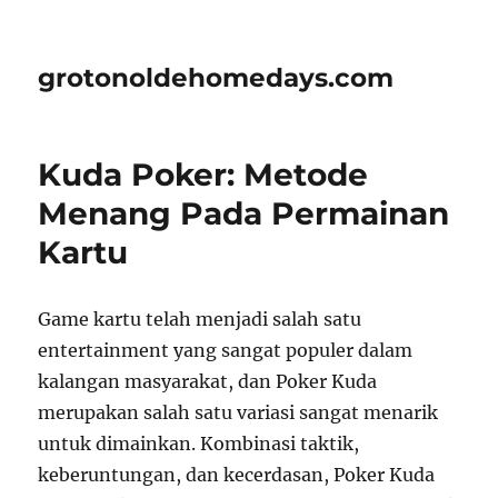
grotonoldehomedays.com
Kuda Poker: Metode
Menang Pada Permainan
Kartu
Game kartu telah menjadi salah satu
entertainment yang sangat populer dalam
kalangan masyarakat, dan Poker Kuda
merupakan salah satu variasi sangat menarik
untuk dimainkan. Kombinasi taktik,
keberuntungan, dan kecerdasan, Poker Kuda