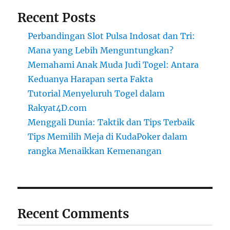
Recent Posts
Perbandingan Slot Pulsa Indosat dan Tri:
Mana yang Lebih Menguntungkan?
Memahami Anak Muda Judi Togel: Antara
Keduanya Harapan serta Fakta
Tutorial Menyeluruh Togel dalam
Rakyat4D.com
Menggali Dunia: Taktik dan Tips Terbaik
Tips Memilih Meja di KudaPoker dalam
rangka Menaikkan Kemenangan
Recent Comments