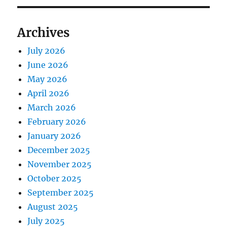
Archives
July 2026
June 2026
May 2026
April 2026
March 2026
February 2026
January 2026
December 2025
November 2025
October 2025
September 2025
August 2025
July 2025