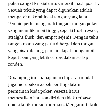
poker sangat krusial untuk meraih hasil positif.
Sebuah taktik yang dapat digunakan adalah
mengetahui kombinasi tangan yang kuat.
Pemain perlu mengenali tangan-tangan poker
yang memiliki nilai tinggi, seperti flush royale,
straight flush, dan empat sejenis. Dengan tahu
tangan mana yang perlu dihargai dan tangan
yang bisa dibuang, pemain dapat mengambil
keputusan yang lebih cerdas dalam setiap
ronden.
Di samping itu, manajemen chip atau modal
juga merupakan aspek penting dalam
permainan kuda poker. Peserta harus
memastikan batasan diri dan tidak terbawa
emosi ketika berada bermain. Mengatur taktik