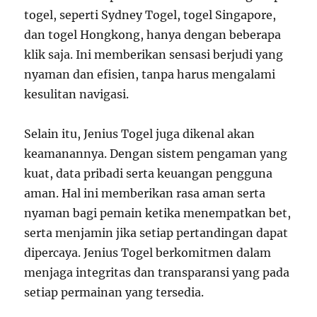
togel, seperti Sydney Togel, togel Singapore,
dan togel Hongkong, hanya dengan beberapa
klik saja. Ini memberikan sensasi berjudi yang
nyaman dan efisien, tanpa harus mengalami
kesulitan navigasi.
Selain itu, Jenius Togel juga dikenal akan
keamanannya. Dengan sistem pengaman yang
kuat, data pribadi serta keuangan pengguna
aman. Hal ini memberikan rasa aman serta
nyaman bagi pemain ketika menempatkan bet,
serta menjamin jika setiap pertandingan dapat
dipercaya. Jenius Togel berkomitmen dalam
menjaga integritas dan transparansi yang pada
setiap permainan yang tersedia.