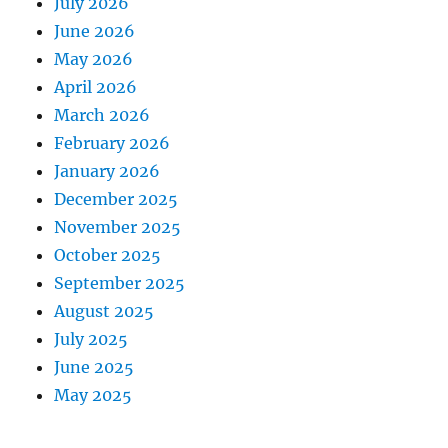
July 2026
June 2026
May 2026
April 2026
March 2026
February 2026
January 2026
December 2025
November 2025
October 2025
September 2025
August 2025
July 2025
June 2025
May 2025