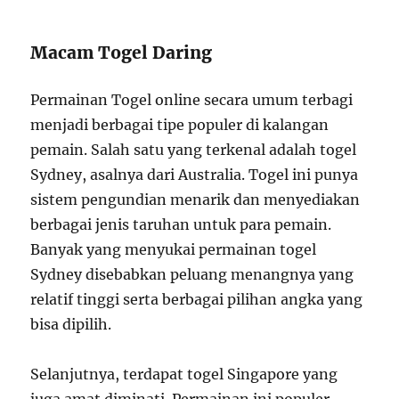
Macam Togel Daring
Permainan Togel online secara umum terbagi
menjadi berbagai tipe populer di kalangan
pemain. Salah satu yang terkenal adalah togel
Sydney, asalnya dari Australia. Togel ini punya
sistem pengundian menarik dan menyediakan
berbagai jenis taruhan untuk para pemain.
Banyak yang menyukai permainan togel
Sydney disebabkan peluang menangnya yang
relatif tinggi serta berbagai pilihan angka yang
bisa dipilih.
Selanjutnya, terdapat togel Singapore yang