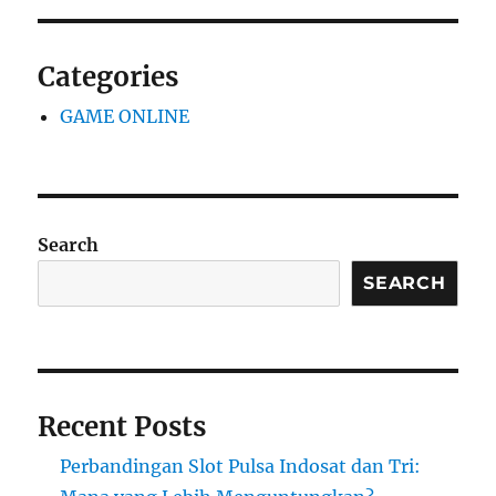
Categories
GAME ONLINE
Search
SEARCH
Recent Posts
Perbandingan Slot Pulsa Indosat dan Tri: