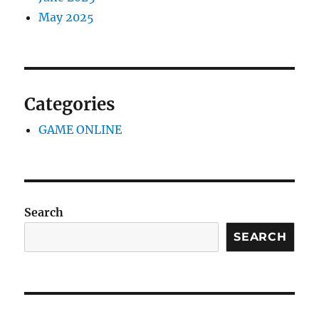
May 2025
Categories
GAME ONLINE
Search
SEARCH