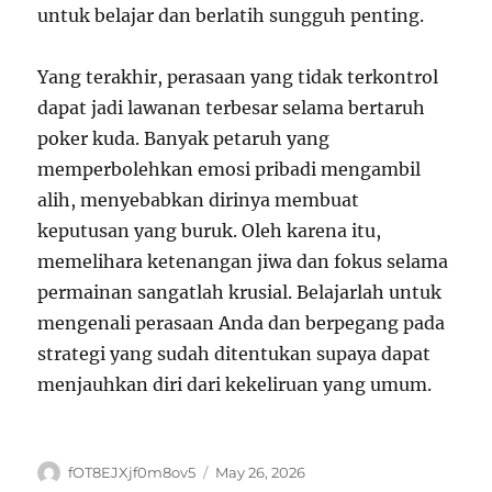
untuk belajar dan berlatih sungguh penting.
Yang terakhir, perasaan yang tidak terkontrol
dapat jadi lawanan terbesar selama bertaruh
poker kuda. Banyak petaruh yang
memperbolehkan emosi pribadi mengambil
alih, menyebabkan dirinya membuat
keputusan yang buruk. Oleh karena itu,
memelihara ketenangan jiwa dan fokus selama
permainan sangatlah krusial. Belajarlah untuk
mengenali perasaan Anda dan berpegang pada
strategi yang sudah ditentukan supaya dapat
menjauhkan diri dari kekeliruan yang umum.
Author
Posted
fOT8EJXjf0m8ov5
May 26, 2026