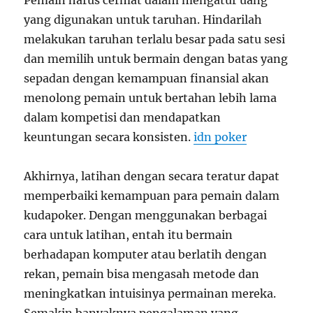
Pemain harus cermat dalam mengatur uang
yang digunakan untuk taruhan. Hindarilah
melakukan taruhan terlalu besar pada satu sesi
dan memilih untuk bermain dengan batas yang
sepadan dengan kemampuan finansial akan
menolong pemain untuk bertahan lebih lama
dalam kompetisi dan mendapatkan
keuntungan secara konsisten.
idn poker
Akhirnya, latihan dengan secara teratur dapat
memperbaiki kemampuan para pemain dalam
kudapoker. Dengan menggunakan berbagai
cara untuk latihan, entah itu bermain
berhadapan komputer atau berlatih dengan
rekan, pemain bisa mengasah metode dan
meningkatkan intuisinya permainan mereka.