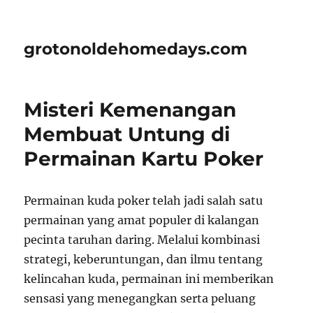
grotonoldehomedays.com
Misteri Kemenangan
Membuat Untung di
Permainan Kartu Poker
Permainan kuda poker telah jadi salah satu
permainan yang amat populer di kalangan
pecinta taruhan daring. Melalui kombinasi
strategi, keberuntungan, dan ilmu tentang
kelincahan kuda, permainan ini memberikan
sensasi yang menegangkan serta peluang