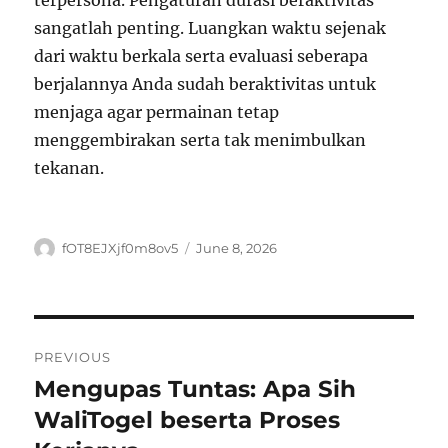
terpersona. Pengaturan durasi beraktivitas
sangatlah penting. Luangkan waktu sejenak
dari waktu berkala serta evaluasi seberapa
berjalannya Anda sudah beraktivitas untuk
menjaga agar permainan tetap
menggembirakan serta tak menimbulkan
tekanan.
Author
Posted
fOT8EJXjf0m8ov5
June 8, 2026
on
Post
PREVIOUS
navigation
Mengupas Tuntas: Apa Sih
Previous
post:
WaliTogel beserta Proses