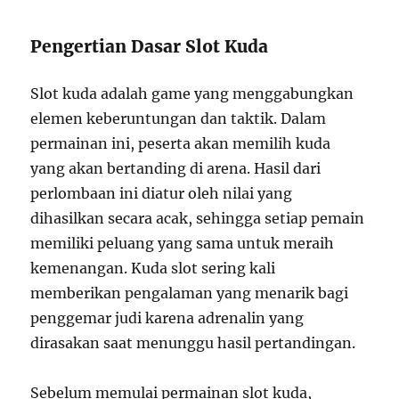
Pengertian Dasar Slot Kuda
Slot kuda adalah game yang menggabungkan
elemen keberuntungan dan taktik. Dalam
permainan ini, peserta akan memilih kuda
yang akan bertanding di arena. Hasil dari
perlombaan ini diatur oleh nilai yang
dihasilkan secara acak, sehingga setiap pemain
memiliki peluang yang sama untuk meraih
kemenangan. Kuda slot sering kali
memberikan pengalaman yang menarik bagi
penggemar judi karena adrenalin yang
dirasakan saat menunggu hasil pertandingan.
Sebelum memulai permainan slot kuda,