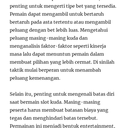
penting untuk mengerti tipe bet yang tersedia.
Pemain dapat mengambil untuk bertaruh
bertaruh pada asta tertentu atau mengambil
peluang dengan bet lebih luas. Mengetahui
peluang masing-masing kuda dan
menganalisis faktor-faktor seperti kinerja
masa lalu dapat menuntun pemain dalam
membuat pilihan yang lebih cermat. Di sinilah
taktik mulai berperan untuk menambah
peluang kemenangan.
Selain itu, penting untuk mengenali batas diri
saat bermain slot kuda. Masing-masing
peserta harus membuat batasan biaya yang
tegas dan menghindari batas tersebut.
Permainan ini menjadi bentuk entertainment,