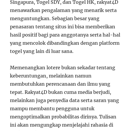
Singapura, Togel SDY, dan Togel HK, rakyat4D
menawarkan pengalaman yang menarik serta
menguntungkan. Sebagian besar yang
penasaran tentang situs ini bisa memberikan
hasil positif bagi para anggotanya serta hal-hal
yang mencolok dibandingkan dengan platform
togel yang lain di luar sana.
Memenangkan lotere bukan sekadar tentang
keberuntungan, melainkan namun
membutuhkan perencanaan dan ilmu yang
tepat. Rakyat4D bukan cuma media berjudi,
melainkan juga penyedia data serta saran yang
mampu membantu pengguna untuk
mengoptimalkan probabilitas dirinya. Tulisan
ini akan mengungkap menjelajahi rahasia di