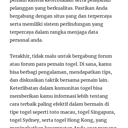
pemain karena keterbukaan serta pelayanan
pelanggan yang berkualitas. Pastikan Anda
bergabung dengan situs yang dan terpercaya
serta memiliki sistem perlindungan yang
terpercaya dalam rangka menjaga data
personal anda.
Terakhir, tidak malu untuk bergabung forum
atau forum para pemain togel. Di sana, kamu
bisa berbagi pengalaman, mendapatkan tips,
dan diskusikan taktik bersama pemain lain.
Keterlibatan dalam komunitas togel bisa
memberikan kamu informasi lebih tentang
cara terbaik paling efektif dalam bermain di
tipe togel seperti toto macau, togel Singapura,
togel Sydney, serta togel Hong Kong, yang