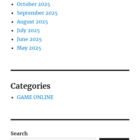
October 2025
September 2025
August 2025
July 2025
June 2025
May 2025
Categories
GAME ONLINE
Search