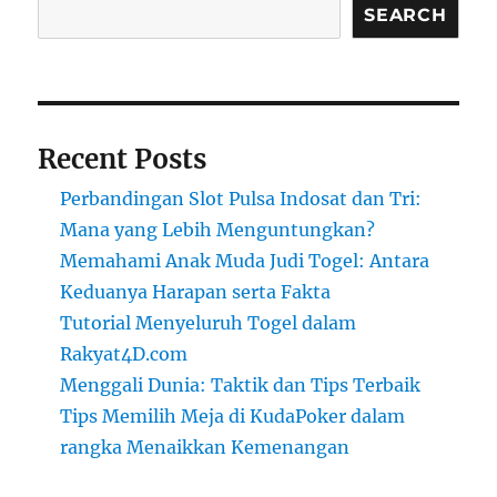
SEARCH
Recent Posts
Perbandingan Slot Pulsa Indosat dan Tri:
Mana yang Lebih Menguntungkan?
Memahami Anak Muda Judi Togel: Antara
Keduanya Harapan serta Fakta
Tutorial Menyeluruh Togel dalam
Rakyat4D.com
Menggali Dunia: Taktik dan Tips Terbaik
Tips Memilih Meja di KudaPoker dalam
rangka Menaikkan Kemenangan