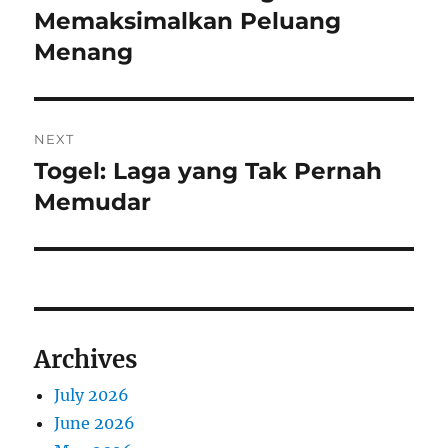
post:
Memaksimalkan Peluang
Menang
NEXT
Togel: Laga yang Tak Pernah
Next
post:
Memudar
Archives
July 2026
June 2026