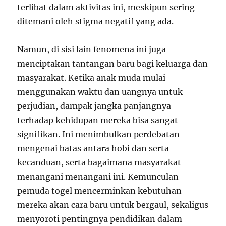
terlibat dalam aktivitas ini, meskipun sering
ditemani oleh stigma negatif yang ada.
Namun, di sisi lain fenomena ini juga
menciptakan tantangan baru bagi keluarga dan
masyarakat. Ketika anak muda mulai
menggunakan waktu dan uangnya untuk
perjudian, dampak jangka panjangnya
terhadap kehidupan mereka bisa sangat
signifikan. Ini menimbulkan perdebatan
mengenai batas antara hobi dan serta
kecanduan, serta bagaimana masyarakat
menangani menangani ini. Kemunculan
pemuda togel mencerminkan kebutuhan
mereka akan cara baru untuk bergaul, sekaligus
menyoroti pentingnya pendidikan dalam