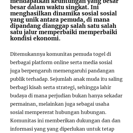
mendapatkan keuntungan yang besar
besar dalam waktu singkat. Ini
menghasilkan dinamika sosial sosial
yang unik antara pemuda, di mana
dipandang dianggap salah satu salah
satu jalur memperbaiki memperbaiki
kondisi ekonomi.
Ditemukannya komunitas pemuda togel di
berbagai platform online serta media sosial
juga berpengaruh memengaruhi pandangan
publik terhadap. Sejumlah anak muda itu saling
berbagi kisah serta strategi, sehingga lahir
budaya di mana perjudian bukan hanya sekadar
permainan, melainkan juga sebagai usaha
sosial mempererat hubungan hubungan.
Komunitas ini memberikan dukungan dan dan
informasi yang yang diperlukan untuk tetap