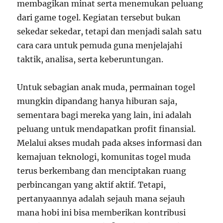
membagikan minat serta menemukan peluang
dari game togel. Kegiatan tersebut bukan
sekedar sekedar, tetapi dan menjadi salah satu
cara cara untuk pemuda guna menjelajahi
taktik, analisa, serta keberuntungan.
Untuk sebagian anak muda, permainan togel
mungkin dipandang hanya hiburan saja,
sementara bagi mereka yang lain, ini adalah
peluang untuk mendapatkan profit finansial.
Melalui akses mudah pada akses informasi dan
kemajuan teknologi, komunitas togel muda
terus berkembang dan menciptakan ruang
perbincangan yang aktif aktif. Tetapi,
pertanyaannya adalah sejauh mana sejauh
mana hobi ini bisa memberikan kontribusi