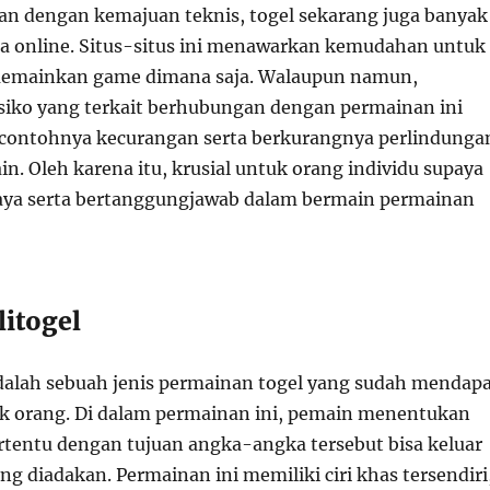
an dengan kemajuan teknis, togel sekarang juga banyak
a online. Situs-situs ini menawarkan kemudahan untuk
emainkan game dimana saja. Walaupun namun,
iko yang terkait berhubungan dengan permainan ini
, contohnya kecurangan serta berkurangnya perlindunga
in. Oleh karena itu, krusial untuk orang individu supaya
a serta bertanggungjawab dalam bermain permainan
litogel
dalah sebuah jenis permainan togel yang sudah mendap
k orang. Di dalam permainan ini, pemain menentukan
tentu dengan tujuan angka-angka tersebut bisa keluar
g diadakan. Permainan ini memiliki ciri khas tersendiri