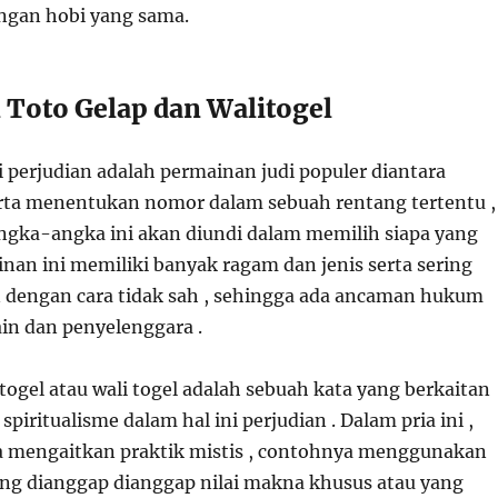
ngan hobi yang sama.
 Toto Gelap dan Walitogel
 perjudian adalah permainan judi populer diantara
erta menentukan nomor dalam sebuah rentang tertentu ,
gka-angka ini akan diundi dalam memilih siapa yang
nan ini memiliki banyak ragam dan jenis serta sering
 dengan cara tidak sah , sehingga ada ancaman hukum
in dan penyelenggara .
li togel atau wali togel adalah sebuah kata yang berkaitan
spiritualisme dalam hal ini perjudian . Dalam pria ini ,
a mengaitkan praktik mistis , contohnya menggunakan
g dianggap dianggap nilai makna khusus atau yang