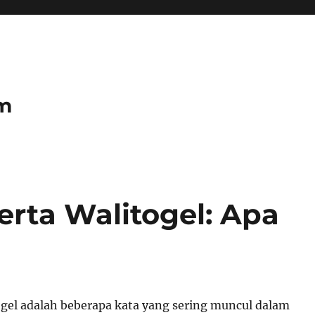
m
erta Walitogel: Apa
ogel adalah beberapa kata yang sering muncul dalam