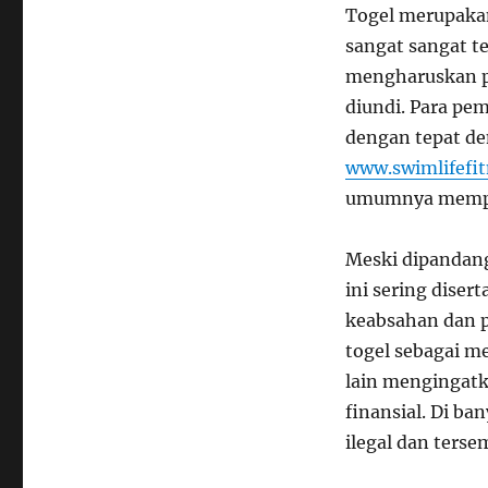
Togel merupakan
sangat sangat te
mengharuskan p
diundi. Para pe
dengan tepat d
www.swimlifefi
umumnya mempun
Meski dipandan
ini sering dise
keabsahan dan p
togel sebagai m
lain mengingatk
finansial. Di ba
ilegal dan terse