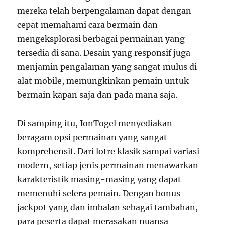
mereka telah berpengalaman dapat dengan
cepat memahami cara bermain dan
mengeksplorasi berbagai permainan yang
tersedia di sana. Desain yang responsif juga
menjamin pengalaman yang sangat mulus di
alat mobile, memungkinkan pemain untuk
bermain kapan saja dan pada mana saja.
Di samping itu, IonTogel menyediakan
beragam opsi permainan yang sangat
komprehensif. Dari lotre klasik sampai variasi
modern, setiap jenis permainan menawarkan
karakteristik masing-masing yang dapat
memenuhi selera pemain. Dengan bonus
jackpot yang dan imbalan sebagai tambahan,
para peserta dapat merasakan nuansa