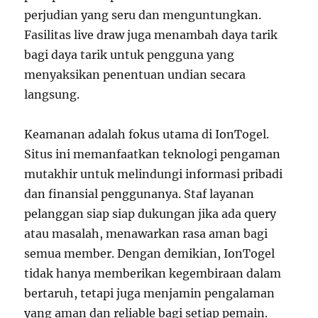
perjudian yang seru dan menguntungkan.
Fasilitas live draw juga menambah daya tarik
bagi daya tarik untuk pengguna yang
menyaksikan penentuan undian secara
langsung.
Keamanan adalah fokus utama di IonTogel.
Situs ini memanfaatkan teknologi pengaman
mutakhir untuk melindungi informasi pribadi
dan finansial penggunanya. Staf layanan
pelanggan siap siap dukungan jika ada query
atau masalah, menawarkan rasa aman bagi
semua member. Dengan demikian, IonTogel
tidak hanya memberikan kegembiraan dalam
bertaruh, tetapi juga menjamin pengalaman
yang aman dan reliable bagi setiap pemain.