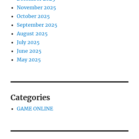
November 2025
October 2025
September 2025
August 2025
July 2025
June 2025
May 2025
Categories
GAME ONLINE