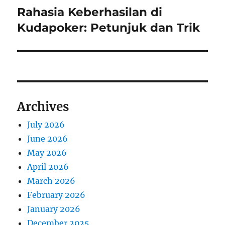
Rahasia Keberhasilan di
Next
post:
Kudapoker: Petunjuk dan Trik
Archives
July 2026
June 2026
May 2026
April 2026
March 2026
February 2026
January 2026
December 2025