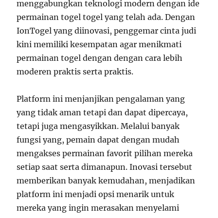
menggabungkan teknologi modern dengan ide
permainan togel togel yang telah ada. Dengan
IonTogel yang diinovasi, penggemar cinta judi
kini memiliki kesempatan agar menikmati
permainan togel dengan dengan cara lebih
moderen praktis serta praktis.
Platform ini menjanjikan pengalaman yang
yang tidak aman tetapi dan dapat dipercaya,
tetapi juga mengasyikkan. Melalui banyak
fungsi yang, pemain dapat dengan mudah
mengakses permainan favorit pilihan mereka
setiap saat serta dimanapun. Inovasi tersebut
memberikan banyak kemudahan, menjadikan
platform ini menjadi opsi menarik untuk
mereka yang ingin merasakan menyelami