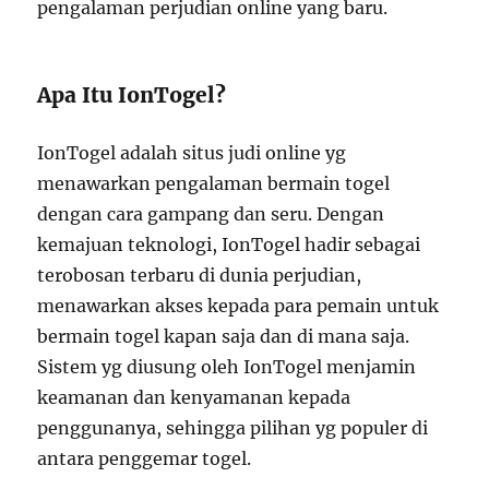
pengalaman perjudian online yang baru.
Apa Itu IonTogel?
IonTogel adalah situs judi online yg
menawarkan pengalaman bermain togel
dengan cara gampang dan seru. Dengan
kemajuan teknologi, IonTogel hadir sebagai
terobosan terbaru di dunia perjudian,
menawarkan akses kepada para pemain untuk
bermain togel kapan saja dan di mana saja.
Sistem yg diusung oleh IonTogel menjamin
keamanan dan kenyamanan kepada
penggunanya, sehingga pilihan yg populer di
antara penggemar togel.