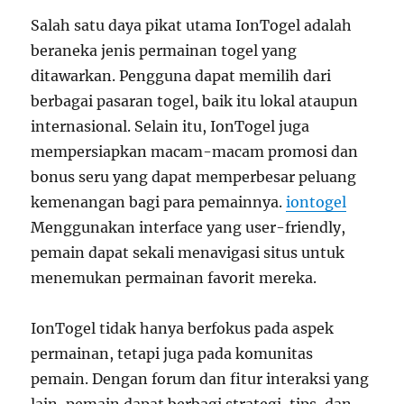
Salah satu daya pikat utama IonTogel adalah
beraneka jenis permainan togel yang
ditawarkan. Pengguna dapat memilih dari
berbagai pasaran togel, baik itu lokal ataupun
internasional. Selain itu, IonTogel juga
mempersiapkan macam-macam promosi dan
bonus seru yang dapat memperbesar peluang
kemenangan bagi para pemainnya.
iontogel
Menggunakan interface yang user-friendly,
pemain dapat sekali menavigasi situs untuk
menemukan permainan favorit mereka.
IonTogel tidak hanya berfokus pada aspek
permainan, tetapi juga pada komunitas
pemain. Dengan forum dan fitur interaksi yang