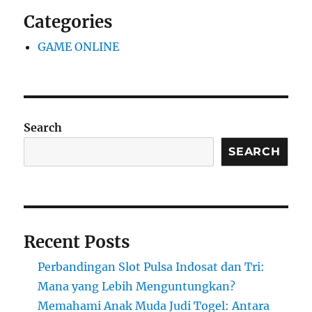
Categories
GAME ONLINE
Search
SEARCH
Recent Posts
Perbandingan Slot Pulsa Indosat dan Tri:
Mana yang Lebih Menguntungkan?
Memahami Anak Muda Judi Togel: Antara