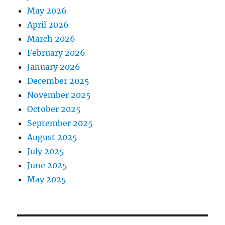
May 2026
April 2026
March 2026
February 2026
January 2026
December 2025
November 2025
October 2025
September 2025
August 2025
July 2025
June 2025
May 2025