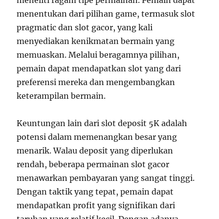
meneliti ragam tipe permainan. Pemain dapat
menentukan dari pilihan game, termasuk slot
pragmatic dan slot gacor, yang kali
menyediakan kenikmatan bermain yang
memuaskan. Melalui beragamnya pilihan,
pemain dapat mendapatkan slot yang dari
preferensi mereka dan mengembangkan
keterampilan bermain.
Keuntungan lain dari slot deposit 5K adalah
potensi dalam memenangkan besar yang
menarik. Walau deposit yang diperlukan
rendah, beberapa permainan slot gacor
menawarkan pembayaran yang sangat tinggi.
Dengan taktik yang tepat, pemain dapat
mendapatkan profit yang signifikan dari