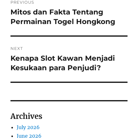
PREVIOUS
navigation
Mitos dan Fakta Tentang
Previous
post:
Permainan Togel Hongkong
NEXT
Kenapa Slot Kawan Menjadi
Next
post:
Kesukaan para Penjudi?
Archives
July 2026
June 2026