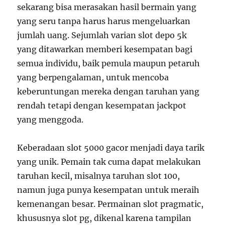
sekarang bisa merasakan hasil bermain yang
yang seru tanpa harus harus mengeluarkan
jumlah uang. Sejumlah varian slot depo 5k
yang ditawarkan memberi kesempatan bagi
semua individu, baik pemula maupun petaruh
yang berpengalaman, untuk mencoba
keberuntungan mereka dengan taruhan yang
rendah tetapi dengan kesempatan jackpot
yang menggoda.
Keberadaan slot 5000 gacor menjadi daya tarik
yang unik. Pemain tak cuma dapat melakukan
taruhan kecil, misalnya taruhan slot 100,
namun juga punya kesempatan untuk meraih
kemenangan besar. Permainan slot pragmatic,
khususnya slot pg, dikenal karena tampilan