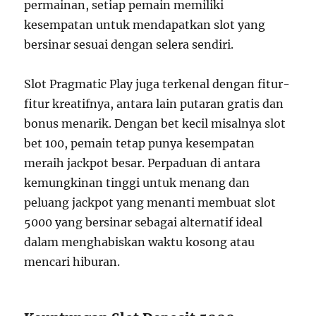
permainan, setiap pemain memiliki
kesempatan untuk mendapatkan slot yang
bersinar sesuai dengan selera sendiri.
Slot Pragmatic Play juga terkenal dengan fitur-
fitur kreatifnya, antara lain putaran gratis dan
bonus menarik. Dengan bet kecil misalnya slot
bet 100, pemain tetap punya kesempatan
meraih jackpot besar. Perpaduan di antara
kemungkinan tinggi untuk menang dan
peluang jackpot yang menanti membuat slot
5000 yang bersinar sebagai alternatif ideal
dalam menghabiskan waktu kosong atau
mencari hiburan.