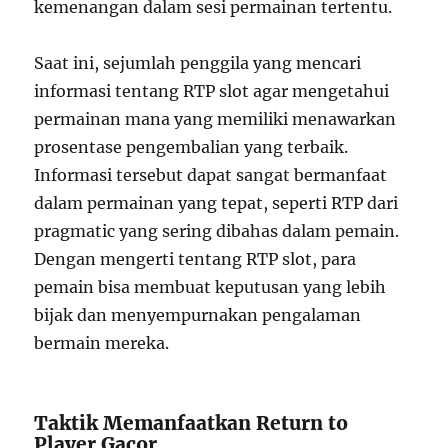
kemenangan dalam sesi permainan tertentu.
Saat ini, sejumlah penggila yang mencari
informasi tentang RTP slot agar mengetahui
permainan mana yang memiliki menawarkan
prosentase pengembalian yang terbaik.
Informasi tersebut dapat sangat bermanfaat
dalam permainan yang tepat, seperti RTP dari
pragmatic yang sering dibahas dalam pemain.
Dengan mengerti tentang RTP slot, para
pemain bisa membuat keputusan yang lebih
bijak dan menyempurnakan pengalaman
bermain mereka.
Taktik Memanfaatkan Return to
Player Gacor