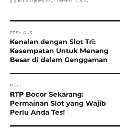
Author
Posted
fOT8EJXjf0m8ov5
October 10, 2025
on
Post
PREVIOUS
navigation
Kenalan dengan Slot Tri:
Previous
post:
Kesempatan Untuk Menang
Besar di dalam Genggaman
NEXT
RTP Bocor Sekarang:
Next
post:
Permainan Slot yang Wajib
Perlu Anda Tes!