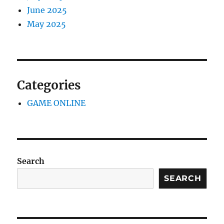
June 2025
May 2025
Categories
GAME ONLINE
Search
SEARCH