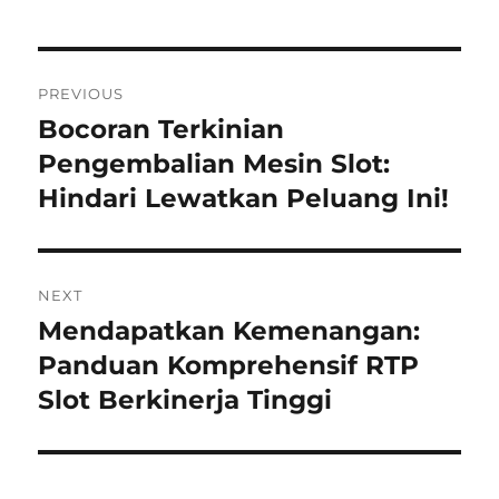
Post
PREVIOUS
navigation
Bocoran Terkinian
Previous
post:
Pengembalian Mesin Slot:
Hindari Lewatkan Peluang Ini!
NEXT
Mendapatkan Kemenangan:
Next
post:
Panduan Komprehensif RTP
Slot Berkinerja Tinggi