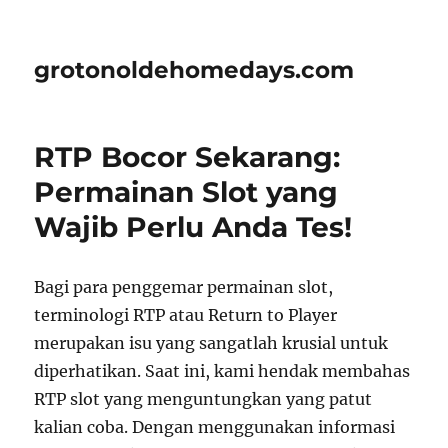
grotonoldehomedays.com
RTP Bocor Sekarang:
Permainan Slot yang
Wajib Perlu Anda Tes!
Bagi para penggemar permainan slot,
terminologi RTP atau Return to Player
merupakan isu yang sangatlah krusial untuk
diperhatikan. Saat ini, kami hendak membahas
RTP slot yang menguntungkan yang patut
kalian coba. Dengan menggunakan informasi