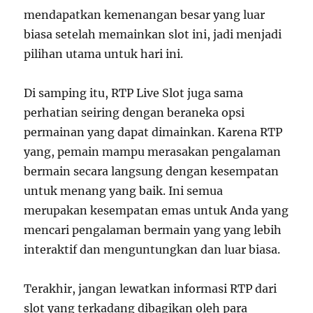
mendapatkan kemenangan besar yang luar
biasa setelah memainkan slot ini, jadi menjadi
pilihan utama untuk hari ini.
Di samping itu, RTP Live Slot juga sama
perhatian seiring dengan beraneka opsi
permainan yang dapat dimainkan. Karena RTP
yang, pemain mampu merasakan pengalaman
bermain secara langsung dengan kesempatan
untuk menang yang baik. Ini semua
merupakan kesempatan emas untuk Anda yang
mencari pengalaman bermain yang yang lebih
interaktif dan menguntungkan dan luar biasa.
Terakhir, jangan lewatkan informasi RTP dari
slot yang terkadang dibagikan oleh para