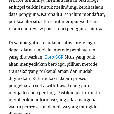
reliable umumnya memanfaatkan teknologi
enkripsi terkini untuk melindungi kerahasiaan
data pengguna. Karena itu, sebelum mendaftar,
periksa jika situs tersebut mempunyai lisensi
resmi dan review positif dari pengguna lainnya.
Di samping itu, keandalan situs lotere juga
dapat diamati melalui metode pembayaran
yang ditawarkan.
Toto SGP
Situs yang baik
akan menyediakan berbagai pilihan metode
transaksi yang terkenal aman dan mudah
digunakan. Keterbukaan dalam proses
pengeluaran serta withdrawal uang pun
menjadi tanda penting. Pastikan platform itu
memberikan informasi yang jelas mengenai
waktu pemrosesan dan biaya yang mungkin