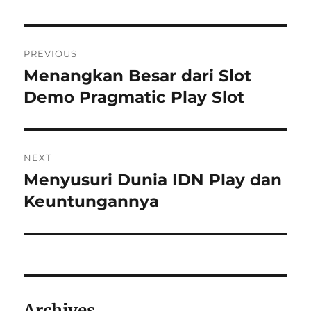
Post
PREVIOUS
navigation
Menangkan Besar dari Slot
Previous
post:
Demo Pragmatic Play Slot
NEXT
Menyusuri Dunia IDN Play dan
Next
post:
Keuntungannya
Archives