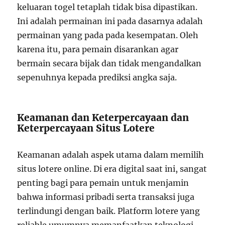
keluaran togel tetaplah tidak bisa dipastikan.
Ini adalah permainan ini pada dasarnya adalah
permainan yang pada pada kesempatan. Oleh
karena itu, para pemain disarankan agar
bermain secara bijak dan tidak mengandalkan
sepenuhnya kepada prediksi angka saja.
Keamanan dan Keterpercayaan dan
Keterpercayaan Situs Lotere
Keamanan adalah aspek utama dalam memilih
situs lotere online. Di era digital saat ini, sangat
penting bagi para pemain untuk menjamin
bahwa informasi pribadi serta transaksi juga
terlindungi dengan baik. Platform lotere yang