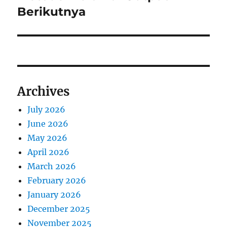
Berikutnya
Archives
July 2026
June 2026
May 2026
April 2026
March 2026
February 2026
January 2026
December 2025
November 2025