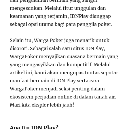
dan pengalaman bermain yang sangat
mengesankan. Melalui fitur unggulan dan
keamanan yang terjamin, IDNPlay dianggap
sebagai opsi utama bagi para penggila poker.
Selain itu, Warga Poker juga menarik untuk
disoroti. Sebagai salah satu situs IDNPlay,
WargaPoker menyajikan suasana bermain yang
yang mengasyikkan dan kompetitif. Melalui
artikel ini, kami akan mengupas tuntas seputar
manfaat bermain di IDN Play serta cara
WargaPoker menjadi seksi penting dalam
ekosistem perjudian online di dalam tanah air.
Mari kita eksplor lebih jauh!
Apa Itu IDN Play?