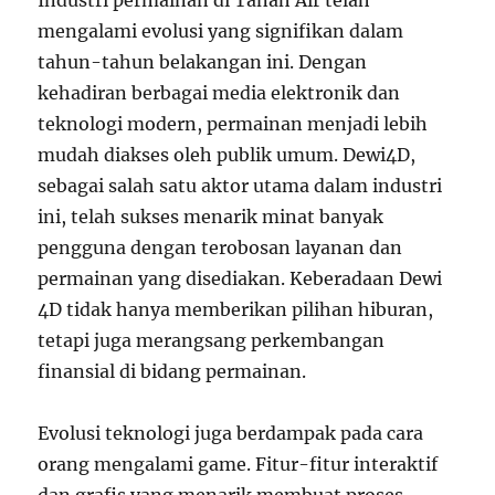
Industri permainan di Tanah Air telah
mengalami evolusi yang signifikan dalam
tahun-tahun belakangan ini. Dengan
kehadiran berbagai media elektronik dan
teknologi modern, permainan menjadi lebih
mudah diakses oleh publik umum. Dewi4D,
sebagai salah satu aktor utama dalam industri
ini, telah sukses menarik minat banyak
pengguna dengan terobosan layanan dan
permainan yang disediakan. Keberadaan Dewi
4D tidak hanya memberikan pilihan hiburan,
tetapi juga merangsang perkembangan
finansial di bidang permainan.
Evolusi teknologi juga berdampak pada cara
orang mengalami game. Fitur-fitur interaktif