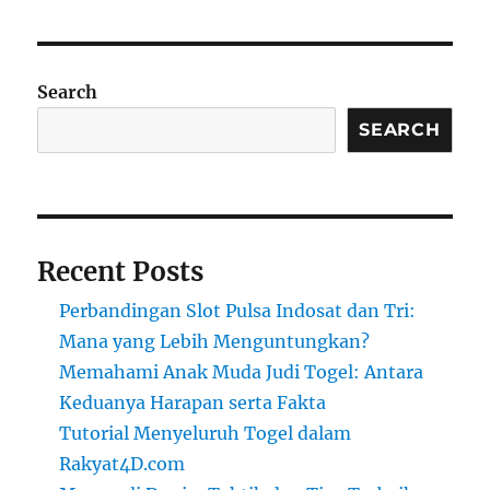
Search
SEARCH
Recent Posts
Perbandingan Slot Pulsa Indosat dan Tri:
Mana yang Lebih Menguntungkan?
Memahami Anak Muda Judi Togel: Antara
Keduanya Harapan serta Fakta
Tutorial Menyeluruh Togel dalam
Rakyat4D.com