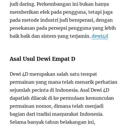
judi daring. Perkembangan ini bukan hanya
memberikan efek pada pengguna, tetapi juga
pada metode industri judi beroperasi, dengan
penekanan pada persepsi pengguna yang lebih
baik baik dan sistem yang terjamin.
dewi4d
Asal Usul Dewi Empat D
Dewi 4D merupakan salah satu tempat
permainan yang mana telah menarik perhatian
sejumlah pecinta di Indonesia. Asal Dewi 4D
dapatlah dilacak di ke permulaan kemunculan
permainan nomor, dimana telah menjadi
bagian dari tradisi masyarakat Indonesia.
Selama banyak tahun belakangan ini,