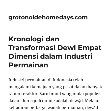
grotonoldehomedays.com
Kronologi dan
Transformasi Dewi Empat
Dimensi dalam Industri
Permainan
Industri permainan di Indonesia telah
mengalami kemajuan yang pesat dalam banyak
tahun terakhir. Satu brand yang mulai populer
dalam dunia judi online adalah dew4d. Melalui
kehadiran berbagai wadah permainan, dew4d