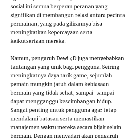
sosial ini semua berperan peranan yang
signifikan di membangun relasi antara pecinta
permainan, yang pada gilirannya bisa
meningkatkan kepercayaan serta
keikutsertaan mereka.
Namun, pengaruh Dewi 4D juga menyebabkan
tantangan yang unik bagi pengguna. Seiring
meningkatnya daya tarik game, sejumlah
pemain mungkin jatuh dalam kebiasaan
bermain yang tidak sehat, sampai-sampai
dapat mengganggu keseimbangan hidup.
Sangat penting untuk pengguna agar tetap
mendalami batasan serta memastikan
manajemen waktu mereka secara bijak selain
bermain. Dengan menyadari akan pengaruh