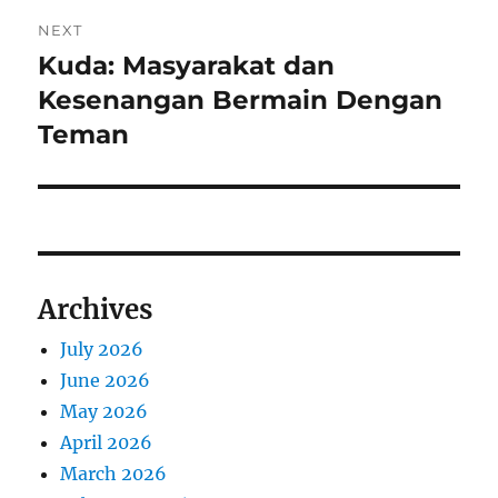
NEXT
Kuda: Masyarakat dan
Next
post:
Kesenangan Bermain Dengan
Teman
Archives
July 2026
June 2026
May 2026
April 2026
March 2026