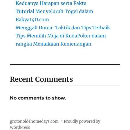
Keduanya Harapan serta Fakta
Tutorial Menyeluruh Togel dalam
Rakyat4D.com
Menggali Dunia: Taktik dan Tips Terbaik
Tips Memilih Meja di KudaPoker dalam
rangka Menaikkan Kemenangan
Recent Comments
No comments to show.
grotonoldehomedays.com
Proudly powered by
WordPress