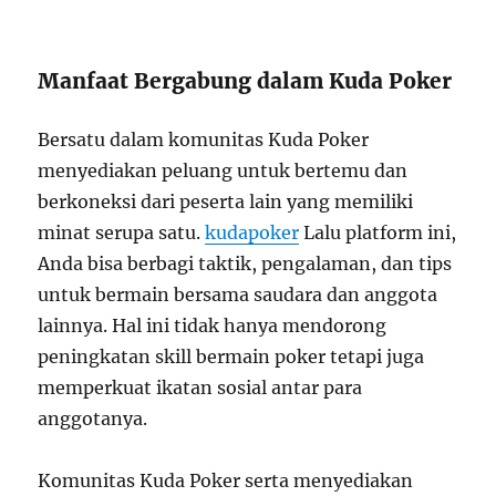
Manfaat Bergabung dalam Kuda Poker
Bersatu dalam komunitas Kuda Poker
menyediakan peluang untuk bertemu dan
berkoneksi dari peserta lain yang memiliki
minat serupa satu.
kudapoker
Lalu platform ini,
Anda bisa berbagi taktik, pengalaman, dan tips
untuk bermain bersama saudara dan anggota
lainnya. Hal ini tidak hanya mendorong
peningkatan skill bermain poker tetapi juga
memperkuat ikatan sosial antar para
anggotanya.
Komunitas Kuda Poker serta menyediakan