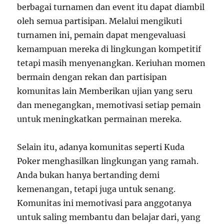
berbagai turnamen dan event itu dapat diambil
oleh semua partisipan. Melalui mengikuti
turnamen ini, pemain dapat mengevaluasi
kemampuan mereka di lingkungan kompetitif
tetapi masih menyenangkan. Keriuhan momen
bermain dengan rekan dan partisipan
komunitas lain Memberikan ujian yang seru
dan menegangkan, memotivasi setiap pemain
untuk meningkatkan permainan mereka.
Selain itu, adanya komunitas seperti Kuda
Poker menghasilkan lingkungan yang ramah.
Anda bukan hanya bertanding demi
kemenangan, tetapi juga untuk senang.
Komunitas ini memotivasi para anggotanya
untuk saling membantu dan belajar dari, yang